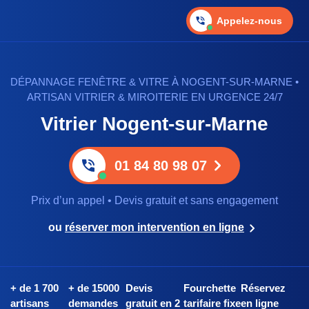
Appelez-nous
DÉPANNAGE FENÊTRE & VITRE À NOGENT-SUR-MARNE •
ARTISAN VITRIER & MIROITERIE EN URGENCE 24/7
Vitrier Nogent-sur-Marne
01 84 80 98 07
Prix d’un appel • Devis gratuit et sans engagement
ou
réserver mon intervention en ligne
+ de 1 700
+ de 15000
Devis
Fourchette
Réservez
artisans
demandes
gratuit en 2
tarifaire fixe
en ligne