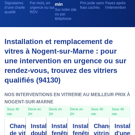
Signataires
Par mois, en
Prix juste sans
Payez après
min
d’une charte
urgence ou sur
frais cachés
l'intervention
Sur notre site
qualité
RDV
ou par
téléphone
Installation et remplacement de
vitres à Nogent-sur-Marne : pour
une intervention en urgence ou sur
rendez-vous, trouvez des vitriers
qualifiés (94130)
NOS INTERVENTIONS EN VITRERIE AU MEILLEUR PRIX À
NOGENT-SUR-MARNE
Sous 40
Devis en
Devis en
Devis en
Sous 40
Sous 40
min
2H
2H
2H
min
min
Changement
Installation
Installation
Installation
Changement
Install
de vitre
double
fenêtres
fenêtre
vitrine
d'une