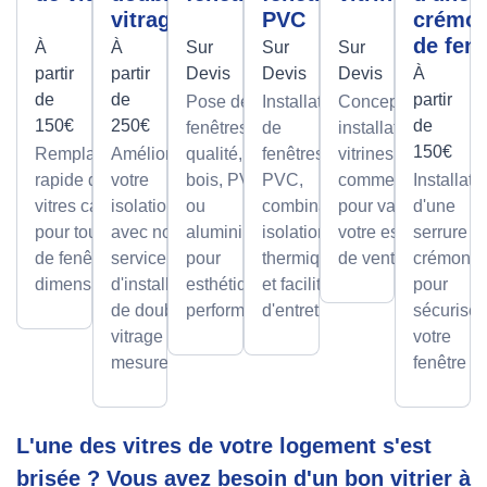
vitrage
PVC
crémo
de fenê
À
À
Sur
Sur
Sur
partir
partir
Devis
Devis
Devis
À
de
de
partir
Pose de
Installation
Conception et
150€
250€
de
fenêtres de
de
installation de
150€
Remplacement
Améliorez
qualité, en
fenêtres
vitrines
rapide de
votre
bois, PVC
PVC,
commerciales
Installati
vitres cassées,
isolation
ou
combinant
pour valoriser
d'une
pour tous types
avec notre
aluminium,
isolation
votre espace
serrure à
de fenêtres et
service
pour
thermique
de vente.
crémone
dimensions.
d'installation
esthétique et
et facilité
pour
de double
performance.
d'entretien.
sécuriser
vitrage sur
votre
mesure.
fenêtre
L'une des vitres de votre logement s'est
brisée ? Vous avez besoin d'un bon vitrier à