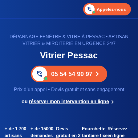
Appelez-nous
DÉPANNAGE FENÊTRE & VITRE À PESSAC • ARTISAN
VITRIER & MIROITERIE EN URGENCE 24/7
Vitrier Pessac
05 54 54 90 97
Prix d’un appel • Devis gratuit et sans engagement
ou
réserver mon intervention en ligne
+ de 1 700
+ de 15000
Devis
Fourchette
Réservez
artisans
demandes
gratuit en 2
tarifaire fixe
en ligne