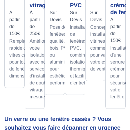
vitrage
PVC
crémo
de fenê
À
À
Sur
Sur
Sur
partir
partir
Devis
Devis
Devis
À
de
de
partir
Pose de
Installation
Conception et
150€
250€
de
fenêtres de
de
installation de
150€
Remplacement
Améliorez
qualité, en
fenêtres
vitrines
rapide de
votre
bois, PVC
PVC,
commerciales
Installati
vitres cassées,
isolation
ou
combinant
pour valoriser
d'une
pour tous types
avec notre
aluminium,
isolation
votre espace
serrure à
de fenêtres et
service
pour
thermique
de vente.
crémone
dimensions.
d'installation
esthétique et
et facilité
pour
de double
performance.
d'entretien.
sécuriser
vitrage sur
votre
mesure.
fenêtre
Un verre ou une fenêtre cassés ? Vous
souhaitez vous faire dépanner en urgence