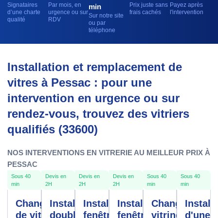
Signataires
Par mois, en
Prix juste sans
Payez après
min
d’une charte
urgence ou sur
frais cachés
l'intervention
Sur notre site
qualité
RDV
ou par
téléphone
Installation et remplacement de
vitres à Pessac : pour une
intervention en urgence ou sur
rendez-vous, trouvez des vitriers
qualifiés (33600)
NOS INTERVENTIONS EN VITRERIE AU MEILLEUR PRIX À
PESSAC
Sous 40
Devis en
Devis en
Devis en
Sous 40
Sous 40
min
2H
2H
2H
min
min
Changement
Installation
Installation
Installation
Changement
Install
de vitre
double
fenêtres
fenêtre
vitrine
d'une