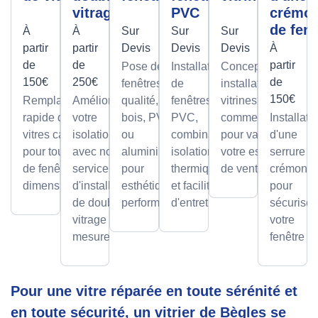
vitrage
PVC
crémo
de fenê
À
À
Sur
Sur
Sur
partir
partir
Devis
Devis
Devis
À
de
de
partir
Pose de
Installation
Conception et
150€
250€
de
fenêtres de
de
installation de
150€
Remplacement
Améliorez
qualité, en
fenêtres
vitrines
rapide de
votre
bois, PVC
PVC,
commerciales
Installati
vitres cassées,
isolation
ou
combinant
pour valoriser
d'une
pour tous types
avec notre
aluminium,
isolation
votre espace
serrure à
de fenêtres et
service
pour
thermique
de vente.
crémone
dimensions.
d'installation
esthétique et
et facilité
pour
de double
performance.
d'entretien.
sécuriser
vitrage sur
votre
mesure.
fenêtre
Pour une vitre réparée en toute sérénité et
en toute sécurité, un vitrier de Bègles se