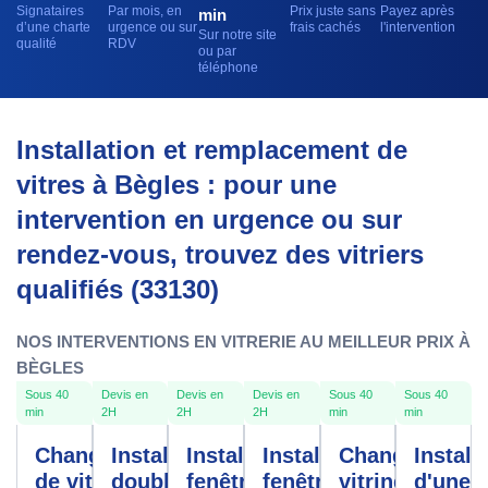
Signataires
Par mois, en
Prix juste sans
Payez après
min
d’une charte
urgence ou sur
frais cachés
l'intervention
Sur notre site
qualité
RDV
ou par
téléphone
Installation et remplacement de
vitres à Bègles : pour une
intervention en urgence ou sur
rendez-vous, trouvez des vitriers
qualifiés (33130)
NOS INTERVENTIONS EN VITRERIE AU MEILLEUR PRIX À
BÈGLES
Sous 40
Devis en
Devis en
Devis en
Sous 40
Sous 40
min
2H
2H
2H
min
min
Changement
Installation
Installation
Installation
Changement
Install
de vitre
double
fenêtres
fenêtre
vitrine
d'une