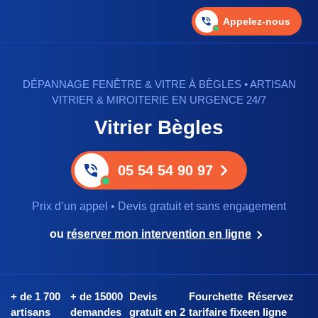
Appelez-nous
DÉPANNAGE FENÊTRE & VITRE À BÈGLES • ARTISAN
VITRIER & MIROITERIE EN URGENCE 24/7
Vitrier Bègles
05 54 54 90 97
Prix d’un appel • Devis gratuit et sans engagement
ou
réserver mon intervention en ligne
+ de 1 700
+ de 15000
Devis
Fourchette
Réservez
artisans
demandes
gratuit en 2
tarifaire fixe
en ligne