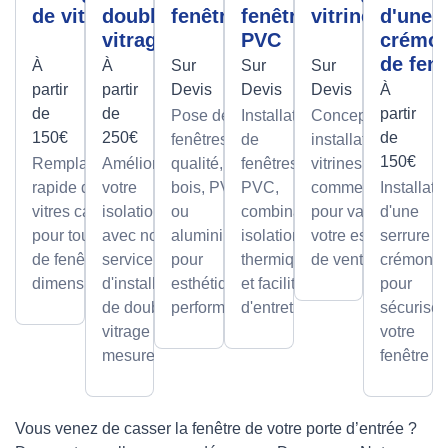
de vitre
double
fenêtres
fenêtre
vitrine
d'une
vitrage
PVC
crémo
de fenê
À
À
Sur
Sur
Sur
partir
partir
Devis
Devis
Devis
À
de
de
partir
Pose de
Installation
Conception et
150€
250€
de
fenêtres de
de
installation de
150€
Remplacement
Améliorez
qualité, en
fenêtres
vitrines
rapide de
votre
bois, PVC
PVC,
commerciales
Installati
vitres cassées,
isolation
ou
combinant
pour valoriser
d'une
pour tous types
avec notre
aluminium,
isolation
votre espace
serrure à
de fenêtres et
service
pour
thermique
de vente.
crémone
dimensions.
d'installation
esthétique et
et facilité
pour
de double
performance.
d'entretien.
sécuriser
vitrage sur
votre
mesure.
fenêtre
Vous venez de casser la fenêtre de votre porte d’entrée ?