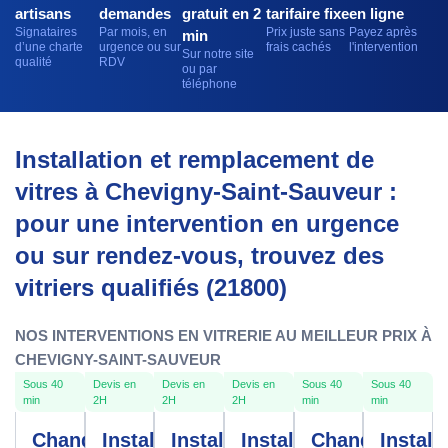
artisans
demandes
gratuit en 2
tarifaire fixe
en ligne
Signataires
Par mois, en
Prix juste sans
Payez après
min
d’une charte
urgence ou sur
frais cachés
l'intervention
Sur notre site
qualité
RDV
ou par
téléphone
Installation et remplacement de
vitres à Chevigny-Saint-Sauveur :
pour une intervention en urgence
ou sur rendez-vous, trouvez des
vitriers qualifiés (21800)
NOS INTERVENTIONS EN VITRERIE AU MEILLEUR PRIX À
CHEVIGNY-SAINT-SAUVEUR
Sous 40
Devis en
Devis en
Devis en
Sous 40
Sous 40
min
2H
2H
2H
min
min
Changement
Installation
Installation
Installation
Changement
Install