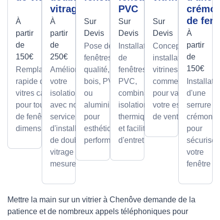
vitrage
PVC
crémo
de fenê
À
À
Sur
Sur
Sur
partir
partir
Devis
Devis
Devis
À
de
de
partir
Pose de
Installation
Conception et
150€
250€
de
fenêtres de
de
installation de
150€
Remplacement
Améliorez
qualité, en
fenêtres
vitrines
rapide de
votre
bois, PVC
PVC,
commerciales
Installati
vitres cassées,
isolation
ou
combinant
pour valoriser
d'une
pour tous types
avec notre
aluminium,
isolation
votre espace
serrure à
de fenêtres et
service
pour
thermique
de vente.
crémone
dimensions.
d'installation
esthétique et
et facilité
pour
de double
performance.
d'entretien.
sécuriser
vitrage sur
votre
mesure.
fenêtre
Mettre la main sur un vitrier à Chenôve demande de la
patience et de nombreux appels téléphoniques pour