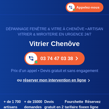
Appelez-nous
DÉPANNAGE FENÊTRE & VITRE À CHENÔVE • ARTISAN
VITRIER & MIROITERIE EN URGENCE 24/7
Vitrier Chenôve
03 74 47 03 38
Prix d’un appel • Devis gratuit et sans engagement
ou
réserver mon intervention en ligne
+ de 1 700
+ de 15000
Devis
Fourchette
Réservez
artisans
demandes
gratuit en 2
tarifaire fixe
en ligne