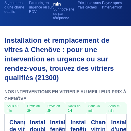
Signataires
Par mois, en
Prix juste sans
Payez après
min
d’une charte
urgence ou sur
frais cachés
l'intervention
Sur notre site
qualité
RDV
ou par
téléphone
Installation et remplacement de
vitres à Chenôve : pour une
intervention en urgence ou sur
rendez-vous, trouvez des vitriers
qualifiés (21300)
NOS INTERVENTIONS EN VITRERIE AU MEILLEUR PRIX À
CHENÔVE
Sous 40
Devis en
Devis en
Devis en
Sous 40
Sous 40
min
2H
2H
2H
min
min
Changement
Installation
Installation
Installation
Changement
Install
de vitre
double
fenêtres
fenêtre
vitrine
d'une