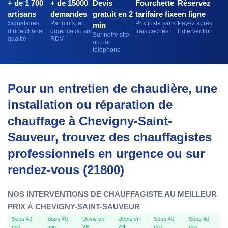
+ de 1 700
+ de 15000
Devis
Fourchette
Réservez
artisans
demandes
gratuit en 2
tarifaire fixe
en ligne
Signataires
Par mois, en
Prix juste sans
Payez après
min
d’une charte
urgence ou sur
frais cachés
l'intervention
Sur notre site
qualité
RDV
ou par
téléphone
Pour un entretien de chaudière, une
installation ou réparation de
chauffage à Chevigny-Saint-
Sauveur, trouvez des chauffagistes
professionnels en urgence ou sur
rendez-vous (21800)
NOS INTERVENTIONS DE CHAUFFAGISTE AU MEILLEUR
PRIX À CHEVIGNY-SAINT-SAUVEUR
Sous 40
Sous 40
Devis en
Devis en
Sous 40
Sous 40
min
min
2H
2H
min
min