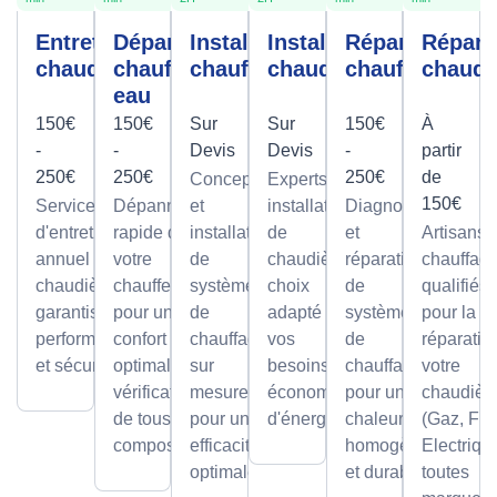
Entretien
Dépannage
Installation
Installation
Réparation
Répara
chaudière
chauffe-
chauffage
chaudière
chauffage
chaudi
eau
150€
150€
Sur
Sur
150€
À
-
-
Devis
Devis
-
partir
250€
250€
250€
de
Conception
Experts en
150€
Service
Dépannage
et
installation
Diagnostic
d'entretien
rapide de
installation
de
et
Artisans
annuel pour
votre
de
chaudières,
réparation
chauffagi
chaudières,
chauffe-eau
systèmes
choix
de
qualifiés
garantissant
pour un
de
adapté à
systèmes
pour la
performance
confort
chauffage
vos
de
réparatio
et sécurité.
optimal avec
sur
besoins et
chauffage
votre
vérification
mesure,
économies
pour une
chaudièr
de tous les
pour une
d'énergie.
chaleur
(Gaz, Fio
composants.
efficacité
homogène
Electriqu
optimale.
et durable.
toutes