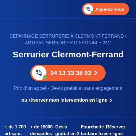
Appelez-nous
DÉPANNAGE SERRURERIE À CLERMONT-FERRAND •
ARTISAN SERRURIER DISPONIBLE 24/7
Serrurier Clermont-Ferrand
04 13 33 38 93
Prix d’un appel • Devis gratuit et sans engagement
ou
réserver mon intervention en ligne
+ de 1 700
+ de 15000
Devis
Fourchette
Réservez
artisans
demandes
gratuit en 2
tarifaire fixe
en ligne