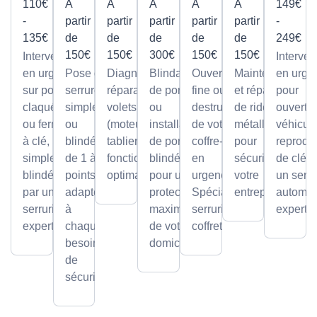
110€
À
À
À
À
À
149€
-
partir
partir
partir
partir
partir
-
135€
de
de
de
de
de
249€
150€
150€
300€
150€
150€
Intervention
Interven
en urgence
Pose de
Diagnostic et
Blindage
Ouverture
Maintenance
en urge
sur portes
serrures,
réparation de
de porte
fine ou par
et réparation
pour
claquées
simples
volets roulants
ou
destruction
de rideaux
ouvertu
ou fermées
ou
(moteur ou
installation
de votre
métalliques
véhicule
à clé,
blindée
tablier) pour un
de portes
coffre-fort
pour
reprodu
simples ou
de 1 à 5
fonctionnement
blindées
en
sécuriser
de clé p
blindées
points,
optimal.
pour une
urgence.
votre
un serru
par un
adaptée
protection
Spécialiste
entreprise.
automob
serrurier
à
maximale
serrurier
expert
expert
chaque
de votre
coffretier
besoin
domicile.
de
sécurité.