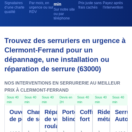
Signataires
Par mois, en
Prix juste sans
Payez après
min
d’une charte
urgence ou sur
frais cachés
l'intervention
Sur notre site
qualité
RDV
ou par
téléphone
Trouvez des serruriers en urgence à
Clermont-Ferrand pour un
dépannage, une installation ou
réparation de serrure (63000)
NOS INTERVENTIONS EN SERRURERIE AU MEILLEUR
PRIX À CLERMONT-FERRAND
Sous 40
Sous 40
Sous 40
Devis en
Sous 40
Sous 40
Sous 40
min
min
min
2H
min
min
min
Ouverture
Changement
Réparation
Porte
Coffre
Rideau
Serrur
de porte
de serrure
de volet
blindée
fort
métallique
Autom
roulant