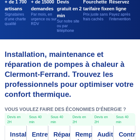
+ de 1 700
+ de 15000
Devis
Fourchette
Réservez
artisans
demandes
gratuit en 2
tarifaire fixe
en ligne
Signataires
Par mois, en
Prix juste sans
Payez après
min
d’une charte
urgence ou sur
frais cachés
l'intervention
Sur notre site
qualité
RDV
ou par
téléphone
Installation, maintenance et
réparation de pompes à chaleur à
Clermont-Ferrand. Trouvez les
professionnels pour optimiser votre
confort thermique.
VOUS VOULEZ FAIRE DES ÉCONOMIES D'ÉNERGIE ?
Devis en
Sous 40
Sous 40
Devis en
Devis en
Sous 40
2H
min
min
2H
2H
min
Installation
Entretien
Réparation
Remplacement
Audit
Contra