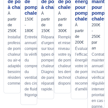
de pompe
de
de pompe
de pompe à
énergétique
mainte
à chaleur
pompe à
à chaleur
chaleur
pour
pour
chaleur
pompes à
pompe
À
À
À
chaleur
chaleu
partir
150€
partir
partir
de
-
de
de
À
200€
250€
180€
150€
300€
partir
-
de
250€
Installation
Entretien
Réparations
Remplacement
200€
par
professionnelle
annuel
d'urgence
et mise à
an
de pompes à
comprenant
sur tous
niveau de
Évaluation de
chaleur air-air
la vérification
types de
votre système
l'efficacité
Contrat d
ou air-eau,
du
pompes à
de pompe à
énergétique de
maintena
adaptée à vos
compresseur,
chaleur.
chaleur avec
votre installation
annuel
besoins
du
Diagnostic
les dernières
de pompe à
incluant
résidentiels ou
ventilateur et
de panne et
technologies
chaleur et
vérificati
commerciaux.
des circuits
réparation
disponibles.
recommandations
régulière
de fluide
rapide.
d'améliorations.
intervent
frigorigène.
prioritair
en cas d
panne.