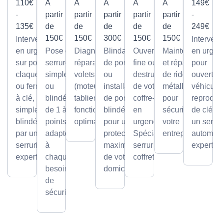
110€
À
À
À
À
À
149€
-
partir
partir
partir
partir
partir
-
135€
de
de
de
de
de
249€
150€
150€
300€
150€
150€
Intervention
Interven
en urgence
Pose de
Diagnostic et
Blindage
Ouverture
Maintenance
en urge
sur portes
serrures,
réparation de
de porte
fine ou par
et réparation
pour
claquées
simples
volets roulants
ou
destruction
de rideaux
ouvertu
ou fermées
ou
(moteur ou
installation
de votre
métalliques
véhicule
à clé,
blindée
tablier) pour un
de portes
coffre-fort
pour
reprodu
simples ou
de 1 à 5
fonctionnement
blindées
en
sécuriser
de clé p
blindées
points,
optimal.
pour une
urgence.
votre
un serru
par un
adaptée
protection
Spécialiste
entreprise.
automob
serrurier
à
maximale
serrurier
expert
expert
chaque
de votre
coffretier
besoin
domicile.
de
sécurité.