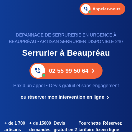
Appelez-nous
DÉPANNAGE DE SERRURERIE EN URGENCE À
BEAUPRÉAU • ARTISAN SERRURIER DISPONIBLE 24/7
Serrurier à Beaupréau
02 55 99 50 64
Prix d’un appel • Devis gratuit et sans engagement
ou
réserver mon intervention en ligne
+ de 1 700
+ de 15000
Devis
Fourchette
Réservez
artisans
demandes
gratuit en 2
tarifaire fixe
en ligne