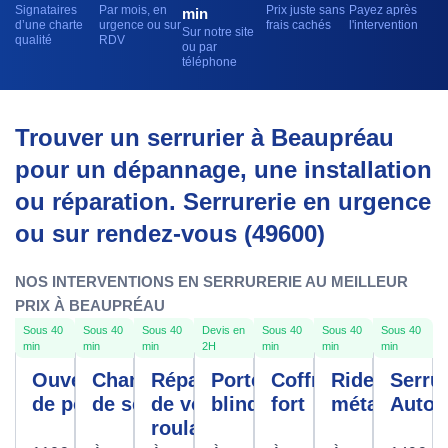
Signataires
Par mois, en
Prix juste sans
Payez après
min
d’une charte
urgence ou sur
frais cachés
l'intervention
Sur notre site
qualité
RDV
ou par
téléphone
Trouver un serrurier à Beaupréau
pour un dépannage, une installation
ou réparation. Serrurerie en urgence
ou sur rendez-vous (49600)
NOS INTERVENTIONS EN SERRURERIE AU MEILLEUR
PRIX À BEAUPRÉAU
Sous 40
Sous 40
Sous 40
Devis en
Sous 40
Sous 40
Sous 40
min
min
min
2H
min
min
min
Ouverture
Changement
Réparation
Porte
Coffre
Rideau
Serrur
de porte
de serrure
de volet
blindée
fort
métallique
Autom
roulant