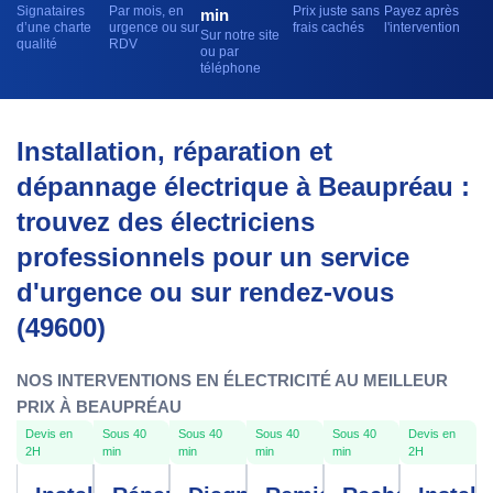
Signataires
Par mois, en
Prix juste sans
Payez après
min
d’une charte
urgence ou sur
frais cachés
l'intervention
Sur notre site
qualité
RDV
ou par
téléphone
Installation, réparation et
dépannage électrique à Beaupréau :
trouvez des électriciens
professionnels pour un service
d'urgence ou sur rendez-vous
(49600)
NOS INTERVENTIONS EN ÉLECTRICITÉ AU MEILLEUR
PRIX À BEAUPRÉAU
Devis en
Sous 40
Sous 40
Sous 40
Sous 40
Devis en
2H
min
min
min
min
2H