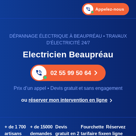
Appelez-nous
DÉPANNAGE ÉLECTRIQUE À BEAUPRÉAU • TRAVAUX
D'ÉLECTRICITÉ 24/7
Electricien Beaupréau
02 55 99 50 64
Prix d’un appel • Devis gratuit et sans engagement
ou
réserver mon intervention en ligne
+ de 1 700
+ de 15000
Devis
Fourchette
Réservez
artisans
demandes
gratuit en 2
tarifaire fixe
en ligne