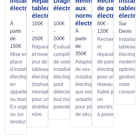
Installation
Réparation
Diagnostic
Remise
Recherche
Install
électrique
tableau
électrique
aux
de panne
tablea
électrique
normes
électrique
électri
électrique
À
100€
100€
80€ -
Sur
partir
-
-
À
120€
Devis
de
200€
200€
partir
Recherche
Installati
150€
de
Réparations
Évaluation
et
tableaux
350€
Mise en
et mises à
complète
réparation
électriqu
place
jour de
de votre
Adaptation
de pannes
modernes
d'installations
tableaux
installation
de vos
électriques
optimisan
électriques
électriques
électrique
installations
pour un
gestion d
en
(triphasé ou
pour
électriques
réseau
votre
appartement
monophasé)
détecter
aux normes
fiable par
consomma
ou maison.
pour une
tout risque
actuelles
un
En urgence
distribution
potentiel.
pour plus
electricien
ou sur
sûre.
de sécurité.
à proximité
rendez-vous