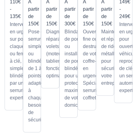
110€
À
À
À
À
À
149€
-
partir
partir
partir
partir
partir
-
135€
de
de
de
de
de
249€
150€
150€
300€
150€
150€
Intervention
Interven
en urgence
Pose de
Diagnostic et
Blindage
Ouverture
Maintenance
en urge
sur portes
serrures,
réparation de
de porte
fine ou par
et réparation
pour
claquées
simples
volets roulants
ou
destruction
de rideaux
ouvertu
ou fermées
ou
(moteur ou
installation
de votre
métalliques
véhicule
à clé,
blindée
tablier) pour un
de portes
coffre-fort
pour
reprodu
simples ou
de 1 à 5
fonctionnement
blindées
en
sécuriser
de clé p
blindées
points,
optimal.
pour une
urgence.
votre
un serru
par un
adaptée
protection
Spécialiste
entreprise.
automob
serrurier
à
maximale
serrurier
expert
expert
chaque
de votre
coffretier
besoin
domicile.
de
sécurité.