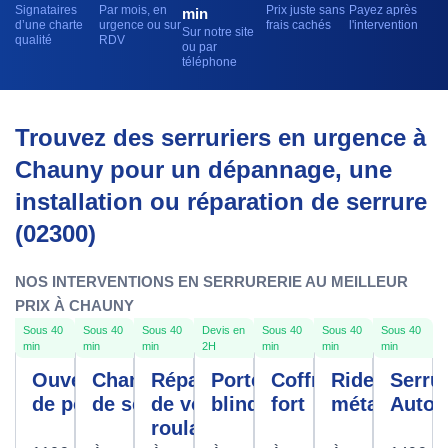
Signataires
Par mois, en
Prix juste sans
Payez après
min
d’une charte
urgence ou sur
frais cachés
l'intervention
Sur notre site
qualité
RDV
ou par
téléphone
Trouvez des serruriers en urgence à
Chauny pour un dépannage, une
installation ou réparation de serrure
(02300)
NOS INTERVENTIONS EN SERRURERIE AU MEILLEUR
PRIX À CHAUNY
Sous 40
Sous 40
Sous 40
Devis en
Sous 40
Sous 40
Sous 40
min
min
min
2H
min
min
min
Ouverture
Changement
Réparation
Porte
Coffre
Rideau
Serrur
de porte
de serrure
de volet
blindée
fort
métallique
Autom
roulant