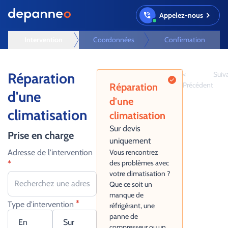
Appelez-nous
Intervention
Coordonnées
Confirmation
Réparation
<
Suiv
Précédent
Réparation
d'une
d'une
climatisation
climatisation
Sur devis
Prise en charge
uniquement
Adresse de l'intervention
Vous rencontrez
des problèmes avec
*
votre climatisation ?
Que ce soit un
manque de
*
Type d'intervention
réfrigérant, une
panne de
En
Sur
compresseur ou un