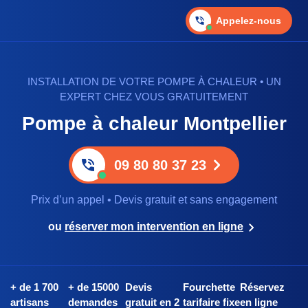
Appelez-nous
INSTALLATION DE VOTRE POMPE À CHALEUR • UN
EXPERT CHEZ VOUS GRATUITEMENT
Pompe à chaleur Montpellier
09 80 80 37 23
Prix d’un appel • Devis gratuit et sans engagement
ou
réserver mon intervention en ligne
+ de 1 700
+ de 15000
Devis
Fourchette
Réservez
artisans
demandes
gratuit en 2
tarifaire fixe
en ligne