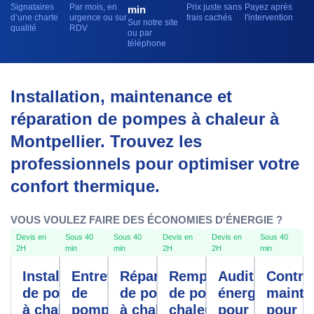
Signataires
Par mois, en
Prix juste sans
Payez après
min
d’une charte
urgence ou sur
frais cachés
l'intervention
Sur notre site
qualité
RDV
ou par
téléphone
Installation, maintenance et
réparation de pompes à chaleur à
Montpellier. Trouvez les
professionnels pour optimiser votre
confort thermique.
VOUS VOULEZ FAIRE DES ÉCONOMIES D'ÉNERGIE ?
Devis en
Sous 40
Sous 40
Devis en
Devis en
Sous 40
2H
min
min
2H
2H
min
Installation
Entretien
Réparation
Remplacement
Audit
Contra
de pompe
de
de pompe
de pompe à
énergétique
mainte
à chaleur
pompe à
à chaleur
chaleur
pour
pour