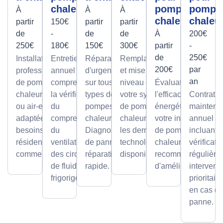
chaleur
pompes à
pompe
À
À
À
chaleur
chaleu
partir
150€
partir
partir
de
-
de
de
À
200€
250€
180€
150€
300€
partir
-
de
250€
Installation
Entretien
Réparations
Remplacement
200€
par
professionnelle
annuel
d'urgence
et mise à
an
de pompes à
comprenant
sur tous
niveau de
Évaluation de
chaleur air-air
la vérification
types de
votre système
l'efficacité
Contrat d
ou air-eau,
du
pompes à
de pompe à
énergétique de
maintena
adaptée à vos
compresseur,
chaleur.
chaleur avec
votre installation
annuel
besoins
du
Diagnostic
les dernières
de pompe à
incluant
résidentiels ou
ventilateur et
de panne et
technologies
chaleur et
vérificati
commerciaux.
des circuits
réparation
disponibles.
recommandations
régulière
de fluide
rapide.
d'améliorations.
intervent
frigorigène.
prioritair
en cas d
panne.