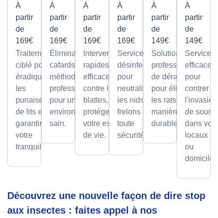
À
À
À
À
À
À
partir
partir
partir
partir
partir
partir
de
de
de
de
de
de
169€
169€
169€
169€
149€
149€
Traitement
Élimination des
Interventions
Services de
Solutions
Services
ciblé pour
cafards avec des
rapides et
désinfection
professionnelles
efficaces
éradiquer
méthodes
efficaces
pour
de dératisation
pour
les
professionnelles,
contre les
neutraliser
pour éliminer
contrer
punaises
pour un
blattes, pour
les nids de
les rats de
l'invasion
de lits et
environnement
protéger
frelons en
manière sûre et
de souris
garantir
sain.
votre espace
toute
durable.
dans vos
votre
de vie.
sécurité.
locaux
tranquillité.
ou
domicile.
Découvrez une nouvelle façon de dire stop
aux insectes : faites appel à nos