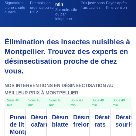
Signataires
Par mois, en
Prix juste sans
Payez après
min
d’une charte
urgence ou sur
frais cachés
l'intervention
Sur notre site
qualité
RDV
ou par
téléphone
Élimination des insectes nuisibles à
Montpellier. Trouvez des experts en
désinsectisation proche de chez
vous.
NOS INTERVENTIONS EN DÉSINSECTISATION AU
MEILLEUR PRIX À MONTPELLIER
Sous 40
Sous 40
Sous 40
Sous 40
Sous 40
Sous 40
min
min
min
min
min
min
Punaises
Désinfection
Désinfection
Désinfection
Dératisation
Dérati
de lit
cafards
blattes
frelons
rats
souris
Montpellier