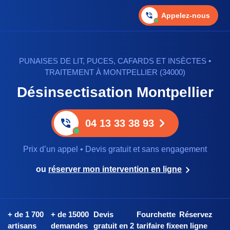
Appelez-nous
PUNAISES DE LIT, PUCES, CAFARDS ET INSÈCTES •
TRAITEMENT À MONTPELLIER (34000)
Désinsectisation Montpellier
04 13 33 38 93
Prix d’un appel • Devis gratuit et sans engagement
ou
réserver mon intervention en ligne
+ de 1 700
+ de 15000
Devis
Fourchette
Réservez
artisans
demandes
gratuit en 2
tarifaire fixe
en ligne