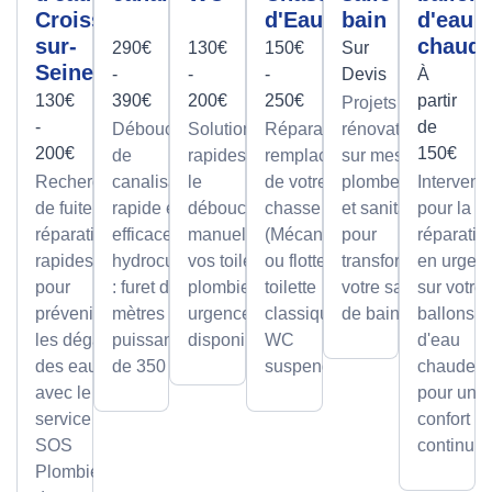
Croissy-
d'Eau
bain
d'eau
sur-
chaud
290€
130€
150€
Sur
Seine
-
-
-
Devis
À
130€
390€
200€
250€
partir
Projets de
-
de
Débouchage
Solutions
Réparation et
rénovation
200€
150€
de
rapides pour
remplacement
sur mesure
Recherche
canalisation
le
de votre
plomberie
Intervent
de fuite et
rapide et
débouchage
chasse d'eau
et sanitaire
pour la
réparation
efficace par
manuel de
(Mécanisme
pour
réparatio
rapides
hydrocurage
vos toilettes,
ou flotteur) sur
transformer
en urgen
pour
: furet de 100
plombier en
toilette
votre salle
sur votre
prévenir
mètres et
urgence
classique ou
de bain.
ballons
les dégâts
puissance
disponible.
WC
d'eau
des eaux
de 350 bars.
suspendu.
chaude,
avec le
pour un
service
confort
SOS
continu.
Plombier