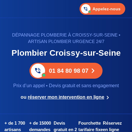
Appelez-nous
DÉPANNAGE PLOMBERIE À CROISSY-SUR-SEINE •
ARTISAN PLOMBIER URGENCE 24/7
Plombier Croissy-sur-Seine
01 84 80 98 07
Prix d’un appel • Devis gratuit et sans engagement
ou
réserver mon intervention en ligne
+ de 1 700
+ de 15000
Devis
Fourchette
Réservez
artisans
demandes
gratuit en 2
tarifaire fixe
en ligne