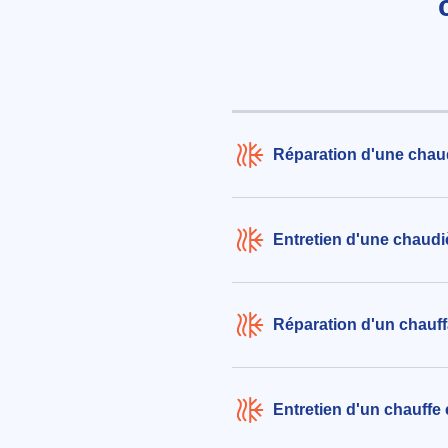
aux alentours de Allée Robida à C
Seine (78290)
le 05/08/2026 à 07:28
Réparation chaudière au bois
278€ TTC
Réparation d'une chaud
aux alentours de Impasse des Era
Croissy-sur-Seine (78290)
le 05/08/2026 à 08:26
Entretien d'une chaudi
Réparation d'un chauff
Entretien d'un chauffe