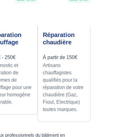
aration
Réparation
uffage
chaudière
 - 250€
À partir de 150€
nostic et
Artisans
ration de
chauffagistes
èmes de
qualifiés pour la
ffage pour une
réparation de votre
eur homogène
chaudière (Gaz,
urable.
Fioul, Electrique)
toutes marques.
 aux professionnels du bâtiment en