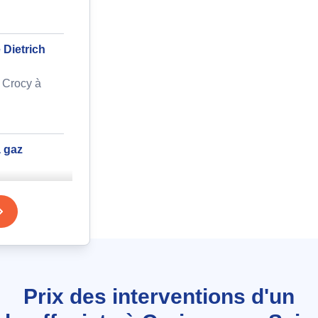
 Dietrich
 Crocy à
à gaz
issy-sur-
e chauffage
ignotants
Prix des interventions d'un