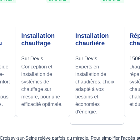
e
Installation
Installation
Rép
u
chauffage
chaudière
cha
Sur Devis
Sur Devis
150€
pide
Conception et
Experts en
Diag
e-
installation de
installation de
répa
nfort
systèmes de
chaudières, choix
syst
chauffage sur
adapté à vos
chau
 tous
mesure, pour une
besoins et
chal
s.
efficacité optimale.
économies
et d
d'énergie.
à Croissy-sur-Seine relève parfois du miracle. Pour simplifier l’accès