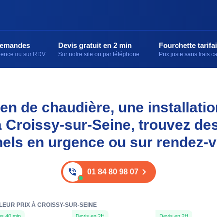
demandes
Devis gratuit en 2 min
Fourchette tarifai
rgence ou sur RDV
Sur notre site ou par téléphone
Prix juste sans frais 
en de chaudière, une installati
 Croissy-sur-Seine, trouvez de
els en urgence ou sur rendez-
01 84 80 98 07
LEUR PRIX À CROISSY-SUR-SEINE
s 40 min
Devis en 2H
Devis en 2H