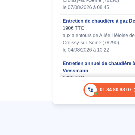
Croissy-sur-Seine (78290)
le 07/08/2026 à 08:45
Entretien de chaudière à gaz De
190€ TTC
aux alentours de Allée Héloise de
Croissy-sur-Seine (78290)
le 04/08/2026 à 10:22
Entretien annuel de chaudière 
Viessmann
183€ TTC
aux alentours de Rue Manet à Cro
01 84 80 98 07
Seine (78290)
le 04/08/2026 à 08:44
Intervention sur unité murale d
réversible avec trois voyants cl
et dysfonctionnement
142€ TTC