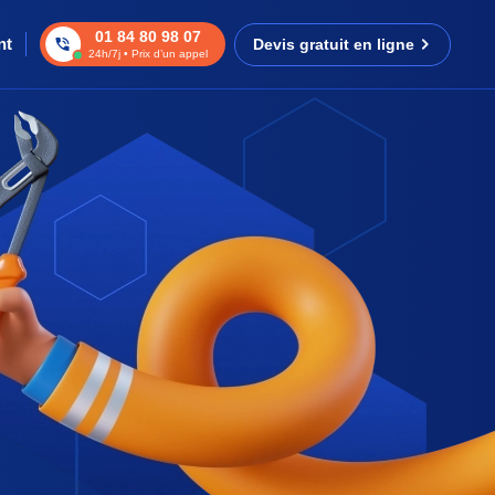
01 84 80 98 07
nt
Devis gratuit en ligne
24h/7j • Prix d’un appel