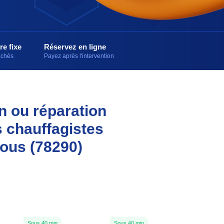
re fixe
Réservez en ligne
cachés
Payez après l'intervention
on ou réparation
s chauffagistes
vous (78290)
Sous 40 min
Sous 40 min