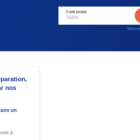
Code postal:
Sans en
paration,
ar nos
dans un
noir à