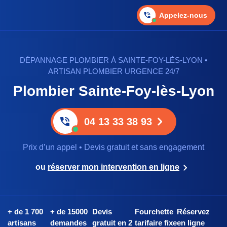
Appelez-nous
DÉPANNAGE PLOMBIER À SAINTE-FOY-LÈS-LYON •
ARTISAN PLOMBIER URGENCE 24/7
Plombier Sainte-Foy-lès-Lyon
04 13 33 38 93
Prix d’un appel • Devis gratuit et sans engagement
ou
réserver mon intervention en ligne
+ de 1 700
+ de 15000
Devis
Fourchette
Réservez
artisans
demandes
gratuit en 2
tarifaire fixe
en ligne