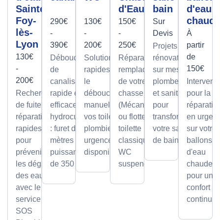
Sainte-
d'Eau
bain
d'eau
Foy-
chaud
290€
130€
150€
Sur
lès-
-
-
-
Devis
À
Lyon
390€
200€
250€
partir
Projets de
130€
de
Débouchage
Solutions
Réparation et
rénovation
-
150€
de
rapides pour
remplacement
sur mesure
200€
canalisation
le
de votre
plomberie
Intervent
Recherche
rapide et
débouchage
chasse d'eau
et sanitaire
pour la
de fuite et
efficace par
manuel de
(Mécanisme
pour
réparatio
réparation
hydrocurage
vos toilettes,
ou flotteur) sur
transformer
en urgen
rapides
: furet de 100
plombier en
toilette
votre salle
sur votre
pour
mètres et
urgence
classique ou
de bain.
ballons
prévenir
puissance
disponible.
WC
d'eau
les dégâts
de 350 bars.
suspendu.
chaude,
des eaux
pour un
avec le
confort
service
continu.
SOS