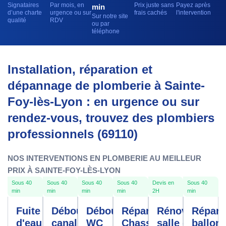
Signataires
Par mois, en
Prix juste sans
Payez après
min
d’une charte
urgence ou sur
frais cachés
l'intervention
Sur notre site
qualité
RDV
ou par
téléphone
Installation, réparation et
dépannage de plomberie à Sainte-
Foy-lès-Lyon : en urgence ou sur
rendez-vous, trouvez des plombiers
professionnels (69110)
NOS INTERVENTIONS EN PLOMBERIE AU MEILLEUR
PRIX À SAINTE-FOY-LÈS-LYON
Sous 40
Sous 40
Sous 40
Sous 40
Devis en
Sous 40
min
min
min
min
2H
min
Fuite
Débouchage
Débouchage
Réparation
Rénovation
Répara
d'eau
canalisation
WC
Chasse
salle de
ballon