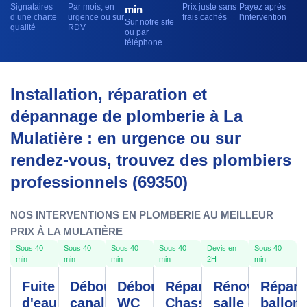
Signataires
Par mois, en
Prix juste sans
Payez après
min
d’une charte
urgence ou sur
frais cachés
l'intervention
Sur notre site
qualité
RDV
ou par
téléphone
Installation, réparation et
dépannage de plomberie à La
Mulatière : en urgence ou sur
rendez-vous, trouvez des plombiers
professionnels (69350)
NOS INTERVENTIONS EN PLOMBERIE AU MEILLEUR
PRIX À LA MULATIÈRE
Sous 40
Sous 40
Sous 40
Sous 40
Devis en
Sous 40
min
min
min
min
2H
min
Fuite
Débouchage
Débouchage
Réparation
Rénovation
Répara
d'eau La
canalisation
WC
Chasse
salle de
ballon