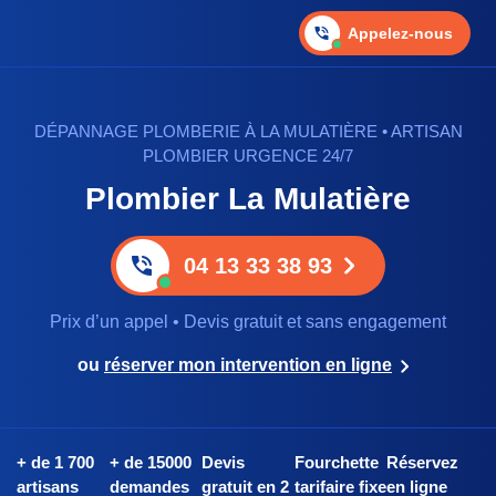
Appelez-nous
DÉPANNAGE PLOMBERIE À LA MULATIÈRE • ARTISAN
PLOMBIER URGENCE 24/7
Plombier La Mulatière
04 13 33 38 93
Prix d’un appel • Devis gratuit et sans engagement
ou
réserver mon intervention en ligne
+ de 1 700
+ de 15000
Devis
Fourchette
Réservez
artisans
demandes
gratuit en 2
tarifaire fixe
en ligne