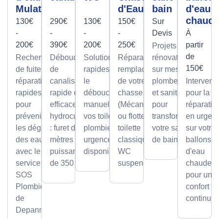
Mulatière
d'Eau
bain
d'eau
chaud
130€
290€
130€
150€
Sur
-
-
-
-
Devis
À
200€
390€
200€
250€
partir
Projets de
de
Recherche
Débouchage
Solutions
Réparation et
rénovation
150€
de fuite et
de
rapides pour
remplacement
sur mesure
réparation
canalisation
le
de votre
plomberie
Intervent
rapides
rapide et
débouchage
chasse d'eau
et sanitaire
pour la
pour
efficace par
manuel de
(Mécanisme
pour
réparatio
prévenir
hydrocurage
vos toilettes,
ou flotteur) sur
transformer
en urgen
les dégâts
: furet de 100
plombier en
toilette
votre salle
sur votre
des eaux
mètres et
urgence
classique ou
de bain.
ballons
avec le
puissance
disponible.
WC
d'eau
service
de 350 bars.
suspendu.
chaude,
SOS
pour un
Plombier
confort
de
continu.
Depanneo