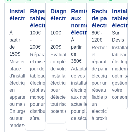
Installation
Réparation
Diagnostic
Remise
Recherche
Install
électrique
tableau
électrique
aux
de panne
tablea
électrique
normes
électrique
électri
électrique
À
100€
100€
80€ -
Sur
partir
-
-
À
120€
Devis
de
200€
200€
partir
Recherche
Installati
150€
de
Réparations
Évaluation
et
tableaux
350€
Mise en
et mises à
complète
réparation
électriqu
place
jour de
de votre
Adaptation
de pannes
modernes
d'installations
tableaux
installation
de vos
électriques
optimisan
électriques
électriques
électrique
installations
pour un
gestion d
en
(triphasé ou
pour
électriques
réseau
votre
appartement
monophasé)
détecter
aux normes
fiable par
consomma
ou maison.
pour une
tout risque
actuelles
un
En urgence
distribution
potentiel.
pour plus
electricien
ou sur
sûre.
de sécurité.
à proximité
rendez-vous