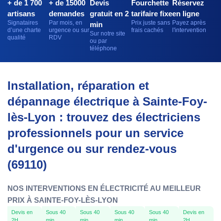
+ de 1 700
+ de 15000
Devis
Fourchette
Réservez
artisans
demandes
gratuit en 2
tarifaire fixe
en ligne
Signataires
Par mois, en
Prix juste sans
Payez après
min
d’une charte
urgence ou sur
frais cachés
l'intervention
Sur notre site
qualité
RDV
ou par
téléphone
Installation, réparation et
dépannage électrique à Sainte-Foy-
lès-Lyon : trouvez des électriciens
professionnels pour un service
d'urgence ou sur rendez-vous
(69110)
NOS INTERVENTIONS EN ÉLECTRICITÉ AU MEILLEUR
PRIX À SAINTE-FOY-LÈS-LYON
Devis en
Sous 40
Sous 40
Sous 40
Sous 40
Devis en
2H
min
min
min
min
2H