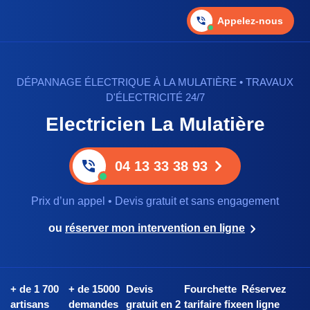
Appelez-nous
DÉPANNAGE ÉLECTRIQUE À LA MULATIÈRE • TRAVAUX
D'ÉLECTRICITÉ 24/7
Electricien La Mulatière
04 13 33 38 93
Prix d’un appel • Devis gratuit et sans engagement
ou
réserver mon intervention en ligne
+ de 1 700
+ de 15000
Devis
Fourchette
Réservez
artisans
demandes
gratuit en 2
tarifaire fixe
en ligne