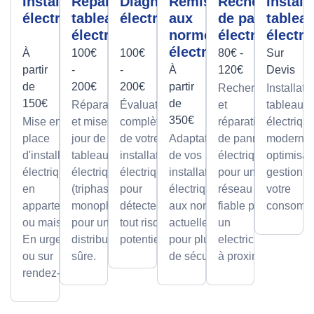
Installation
Réparation
Diagnostic
Remise
Recherche
Install
électrique
tableau
électrique
aux
de panne
tablea
électrique
normes
électrique
électri
électrique
À
100€
100€
80€ -
Sur
partir
-
-
À
120€
Devis
de
200€
200€
partir
Recherche
Installati
150€
de
Réparations
Évaluation
et
tableaux
350€
Mise en
et mises à
complète
réparation
électriqu
place
jour de
de votre
Adaptation
de pannes
modernes
d'installations
tableaux
installation
de vos
électriques
optimisan
électriques
électriques
électrique
installations
pour un
gestion d
en
(triphasé ou
pour
électriques
réseau
votre
appartement
monophasé)
détecter
aux normes
fiable par
consomma
ou maison.
pour une
tout risque
actuelles
un
En urgence
distribution
potentiel.
pour plus
electricien
ou sur
sûre.
de sécurité.
à proximité
rendez-vous