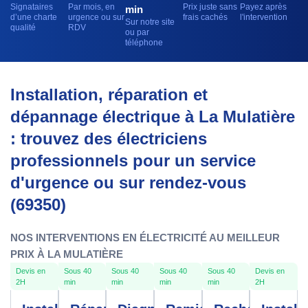
Signataires
Par mois, en
Prix juste sans
Payez après
min
d’une charte
urgence ou sur
frais cachés
l'intervention
Sur notre site
qualité
RDV
ou par
téléphone
Installation, réparation et
dépannage électrique à La Mulatière
: trouvez des électriciens
professionnels pour un service
d'urgence ou sur rendez-vous
(69350)
NOS INTERVENTIONS EN ÉLECTRICITÉ AU MEILLEUR
PRIX À LA MULATIÈRE
Devis en
Sous 40
Sous 40
Sous 40
Sous 40
Devis en
2H
min
min
min
min
2H