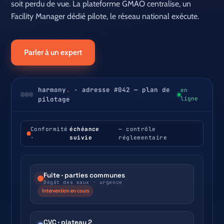
soit perdu de vue. La plateforme GMAO centralise, un
Facility Manager dédié pilote, le réseau national exécute.
Parler à un expert
harmony
.
· adresse #042 — plan de
en
pilotage
ligne
Conformité
échéance
— contrôle
·
suivie
réglementaire
Fuite · parties communes
Dégât des eaux · urgence
Intervention en cours
CVC · plateau 2