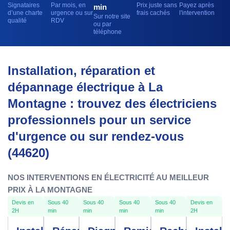
Signataires
Par mois, en
Prix juste sans
Payez après
min
d’une charte
urgence ou sur
frais cachés
l'intervention
Sur notre site
qualité
RDV
ou par
téléphone
Installation, réparation et
dépannage électrique à La
Montagne : trouvez des électriciens
professionnels pour un service
d'urgence ou sur rendez-vous
(44620)
NOS INTERVENTIONS EN ÉLECTRICITÉ AU MEILLEUR
PRIX À LA MONTAGNE
Devis en
Sous 40
Sous 40
Sous 40
Sous 40
Devis en
2H
min
min
min
min
2H