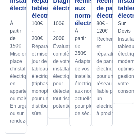
Installation
Réparation
Diagnostic
Remise
Recherche
Install
électrique
tableau
électrique
aux
de panne
tablea
électrique
normes
électrique
électri
électrique
À
100€
100€
80€ -
Sur
partir
-
-
À
120€
Devis
de
200€
200€
partir
Recherche
Installati
150€
de
Réparations
Évaluation
et
tableaux
350€
Mise en
et mises à
complète
réparation
électriqu
place
jour de
de votre
Adaptation
de pannes
modernes
d'installations
tableaux
installation
de vos
électriques
optimisan
électriques
électriques
électrique
installations
pour un
gestion d
en
(triphasé ou
pour
électriques
réseau
votre
appartement
monophasé)
détecter
aux normes
fiable par
consomma
ou maison.
pour une
tout risque
actuelles
un
En urgence
distribution
potentiel.
pour plus
electricien
ou sur
sûre.
de sécurité.
à proximité
rendez-vous