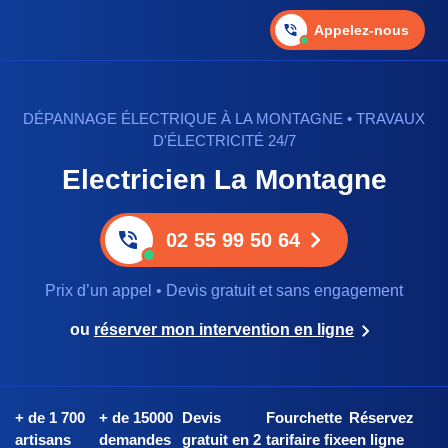
Appelez-nous
DÉPANNAGE ÉLECTRIQUE À LA MONTAGNE • TRAVAUX
D'ÉLECTRICITÉ 24/7
Electricien La Montagne
02 55 99 50 64
Prix d’un appel • Devis gratuit et sans engagement
ou
réserver mon intervention en ligne
+ de 1 700
+ de 15000
Devis
Fourchette
Réservez
artisans
demandes
gratuit en 2
tarifaire fixe
en ligne