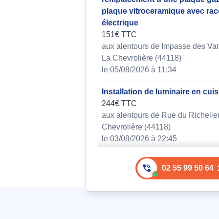
plaque vitroceramique avec ra
électrique
151€ TTC
aux alentours de Impasse des Va
La Chevrolière (44118)
le 05/08/2026 à 11:34
Installation de luminaire en cuis
244€ TTC
aux alentours de Rue du Richelie
Chevrolière (44118)
le 03/08/2026 à 22:45
Remplacement d'un projecteur 
02 55 99 50 64
fourni par le client
156€ TTC
aux alentours de Rue Clément Ad
Chevrolière (44118)