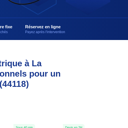
re fixe
Réservez en ligne
cachés
Payez après l'intervention
trique à La
ionnels pour un
(44118)
Sous 40 min
Devis en 2H