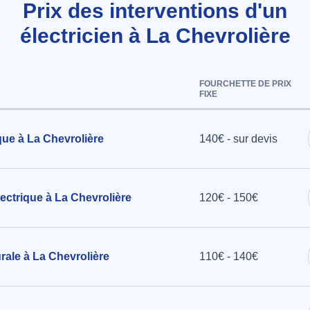
Prix des interventions d'un
électricien à La Chevrolière
auffante
ournie par
FOURCHETTE DE PRIX
FIXE
e à La
que à La Chevrolière
140€ - sur devis
que de
ctrique à La Chevrolière
120€ - 150€
hevrolière
rale à La Chevrolière
110€ - 140€
ique et