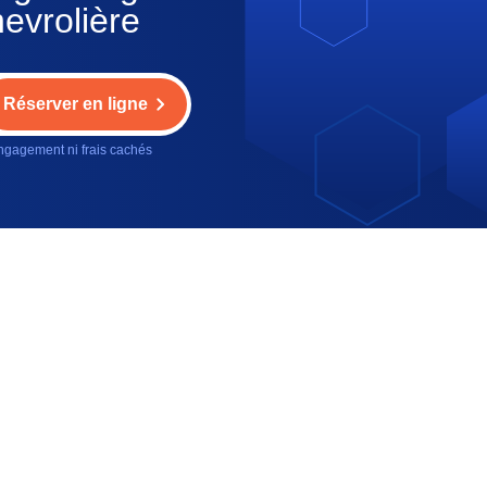
evrolière
Réserver en ligne
gagement ni frais cachés