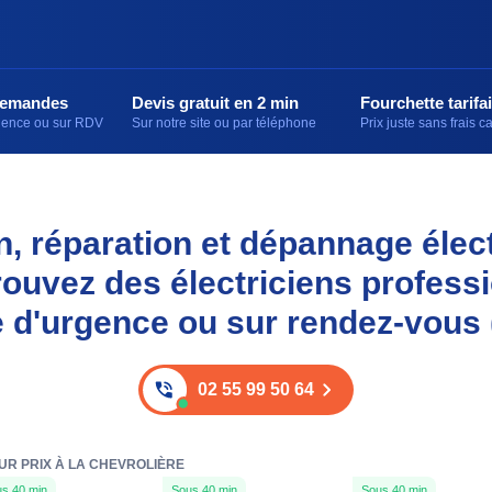
demandes
Devis gratuit en 2 min
Fourchette tarifai
rgence ou sur RDV
Sur notre site ou par téléphone
Prix juste sans frais 
on, réparation et dépannage élec
trouvez des électriciens profess
e d'urgence ou sur rendez-vous 
02 55 99 50 64
UR PRIX À LA CHEVROLIÈRE
s 40 min
Sous 40 min
Sous 40 min