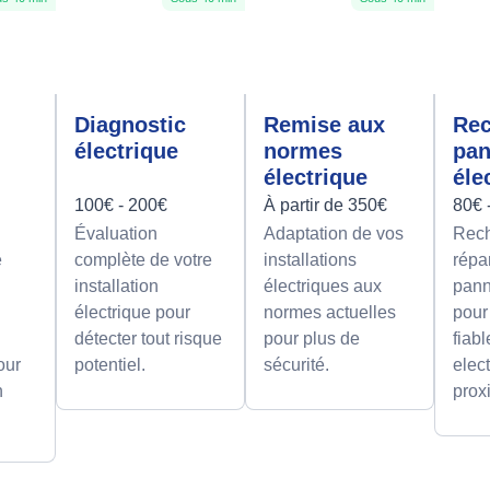
Diagnostic
Remise aux
Rec
électrique
normes
pa
électrique
éle
100€ - 200€
À partir de 350€
80€ 
Évaluation
Adaptation de vos
Rech
e
complète de votre
installations
répa
installation
électriques aux
pann
électrique pour
normes actuelles
pour
détecter tout risque
pour plus de
fiab
our
potentiel.
sécurité.
elect
n
prox