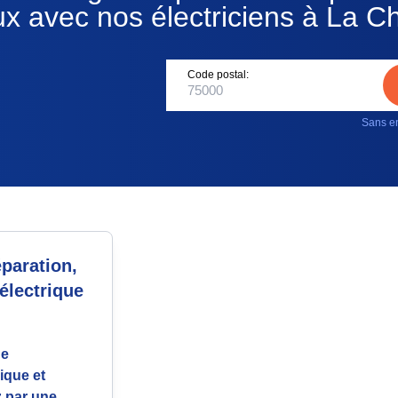
ux avec nos électriciens à La Ch
Code postal:
Sans en
paration,
électrique
ue
ique et
 par une