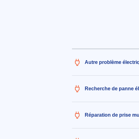
le 06/08/2026 à 19:56
Remplacement d'une plaque ch
défectueuse par une nouvelle f
le client
235€ TTC
aux alentours de Rue Sainte-Ann
Chevrolière (44118)
le 03/08/2026 à 09:53
Autre problème électri
Reparation d'un moteur électri
volets roulants
296€ TTC
Recherche de panne éle
aux alentours de Le Planty à La C
(44118)
le 03/08/2026 à 22:00
Réparation de prise mu
Remplacement de tableau électr
installation de mise à terre
146€ TTC