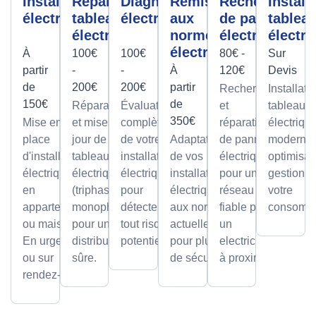
Installation
Réparation
Diagnostic
Remise
Recherche
Install
électrique
tableau
électrique
aux
de panne
tablea
électrique
normes
électrique
électri
électrique
À
100€
100€
80€ -
Sur
partir
-
-
À
120€
Devis
de
200€
200€
partir
Recherche
Installati
150€
de
Réparations
Évaluation
et
tableaux
350€
Mise en
et mises à
complète
réparation
électriqu
place
jour de
de votre
Adaptation
de pannes
modernes
d'installations
tableaux
installation
de vos
électriques
optimisan
électriques
électriques
électrique
installations
pour un
gestion d
en
(triphasé ou
pour
électriques
réseau
votre
appartement
monophasé)
détecter
aux normes
fiable par
consomma
ou maison.
pour une
tout risque
actuelles
un
En urgence
distribution
potentiel.
pour plus
electricien
ou sur
sûre.
de sécurité.
à proximité
rendez-vous