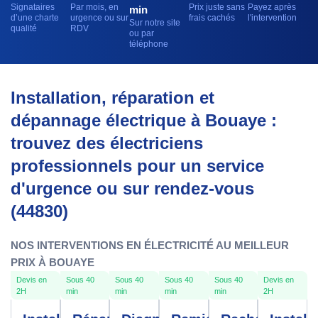
Signataires
Par mois, en
Prix juste sans
Payez après
min
d’une charte
urgence ou sur
frais cachés
l'intervention
Sur notre site
qualité
RDV
ou par
téléphone
Installation, réparation et
dépannage électrique à Bouaye :
trouvez des électriciens
professionnels pour un service
d'urgence ou sur rendez-vous
(44830)
NOS INTERVENTIONS EN ÉLECTRICITÉ AU MEILLEUR
PRIX À BOUAYE
Devis en
Sous 40
Sous 40
Sous 40
Sous 40
Devis en
2H
min
min
min
min
2H