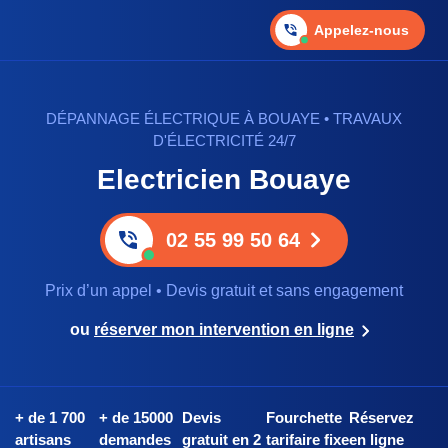
Appelez-nous
DÉPANNAGE ÉLECTRIQUE À BOUAYE • TRAVAUX
D'ÉLECTRICITÉ 24/7
Electricien Bouaye
02 55 99 50 64
Prix d’un appel • Devis gratuit et sans engagement
ou
réserver mon intervention en ligne
+ de 1 700
+ de 15000
Devis
Fourchette
Réservez
artisans
demandes
gratuit en 2
tarifaire fixe
en ligne