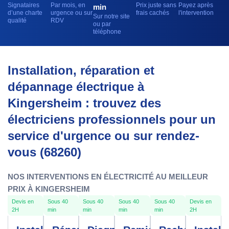
Signataires
Par mois, en
Prix juste sans
Payez après
min
d’une charte
urgence ou sur
frais cachés
l'intervention
Sur notre site
qualité
RDV
ou par
téléphone
Installation, réparation et
dépannage électrique à
Kingersheim : trouvez des
électriciens professionnels pour un
service d'urgence ou sur rendez-
vous (68260)
NOS INTERVENTIONS EN ÉLECTRICITÉ AU MEILLEUR
PRIX À KINGERSHEIM
Devis en
Sous 40
Sous 40
Sous 40
Sous 40
Devis en
2H
min
min
min
min
2H