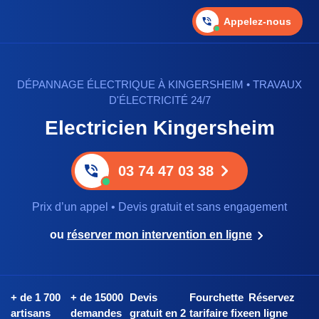
Appelez-nous
DÉPANNAGE ÉLECTRIQUE À KINGERSHEIM • TRAVAUX
D'ÉLECTRICITÉ 24/7
Electricien Kingersheim
03 74 47 03 38
Prix d’un appel • Devis gratuit et sans engagement
ou
réserver mon intervention en ligne
+ de 1 700
+ de 15000
Devis
Fourchette
Réservez
artisans
demandes
gratuit en 2
tarifaire fixe
en ligne