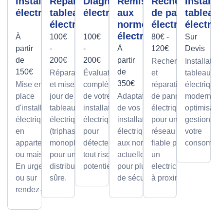
Installation
Réparation
Diagnostic
Remise
Recherche
Install
électrique
tableau
électrique
aux
de panne
tablea
électrique
normes
électrique
électri
électrique
À
100€
100€
80€ -
Sur
partir
-
-
À
120€
Devis
de
200€
200€
partir
Recherche
Installati
150€
de
Réparations
Évaluation
et
tableaux
350€
Mise en
et mises à
complète
réparation
électriqu
place
jour de
de votre
Adaptation
de pannes
modernes
d'installations
tableaux
installation
de vos
électriques
optimisan
électriques
électriques
électrique
installations
pour un
gestion d
en
(triphasé ou
pour
électriques
réseau
votre
appartement
monophasé)
détecter
aux normes
fiable par
consomma
ou maison.
pour une
tout risque
actuelles
un
En urgence
distribution
potentiel.
pour plus
electricien
ou sur
sûre.
de sécurité.
à proximité
rendez-vous