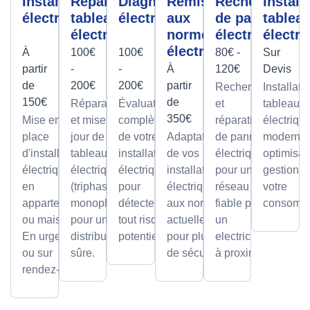
Installation
Réparation
Diagnostic
Remise
Recherche
Install
électrique
tableau
électrique
aux
de panne
tablea
électrique
normes
électrique
électri
électrique
À
100€
100€
80€ -
Sur
partir
-
-
À
120€
Devis
de
200€
200€
partir
Recherche
Installati
150€
de
Réparations
Évaluation
et
tableaux
350€
Mise en
et mises à
complète
réparation
électriqu
place
jour de
de votre
Adaptation
de pannes
modernes
d'installations
tableaux
installation
de vos
électriques
optimisan
électriques
électriques
électrique
installations
pour un
gestion d
en
(triphasé ou
pour
électriques
réseau
votre
appartement
monophasé)
détecter
aux normes
fiable par
consomma
ou maison.
pour une
tout risque
actuelles
un
En urgence
distribution
potentiel.
pour plus
electricien
ou sur
sûre.
de sécurité.
à proximité
rendez-vous