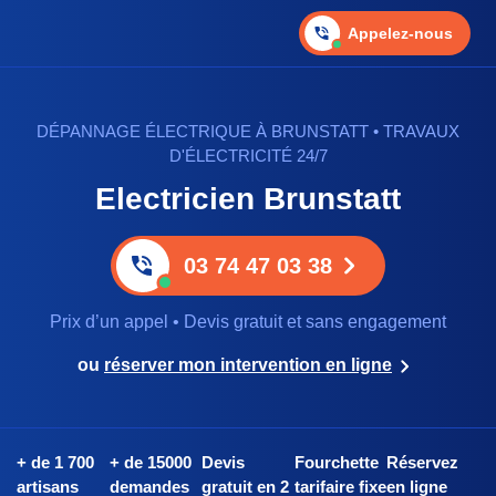
Appelez-nous
DÉPANNAGE ÉLECTRIQUE À BRUNSTATT • TRAVAUX
D'ÉLECTRICITÉ 24/7
Electricien Brunstatt
03 74 47 03 38
Prix d’un appel • Devis gratuit et sans engagement
ou
réserver mon intervention en ligne
+ de 1 700
+ de 15000
Devis
Fourchette
Réservez
artisans
demandes
gratuit en 2
tarifaire fixe
en ligne