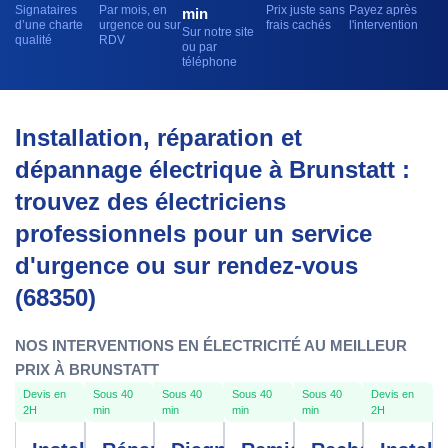
Signataires
Par mois, en
Prix juste sans
Payez après
min
d’une charte
urgence ou sur
frais cachés
l'intervention
Sur notre site
qualité
RDV
ou par
téléphone
Installation, réparation et
dépannage électrique à Brunstatt :
trouvez des électriciens
professionnels pour un service
d'urgence ou sur rendez-vous
(68350)
NOS INTERVENTIONS EN ÉLECTRICITÉ AU MEILLEUR
PRIX À BRUNSTATT
Devis en
Sous 40
Sous 40
Sous 40
Sous 40
Devis en
2H
min
min
min
min
2H