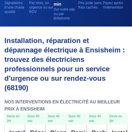
Signataires
Par mois, en
Prix juste sans
Payez après
min
d’une charte
urgence ou sur
frais cachés
l'intervention
Sur notre site
qualité
RDV
ou par
téléphone
Installation, réparation et
dépannage électrique à Ensisheim :
trouvez des électriciens
professionnels pour un service
d'urgence ou sur rendez-vous
(68190)
NOS INTERVENTIONS EN ÉLECTRICITÉ AU MEILLEUR
PRIX À ENSISHEIM
Devis en
Sous 40
Sous 40
Sous 40
Sous 40
Devis en
2H
min
min
min
min
2H