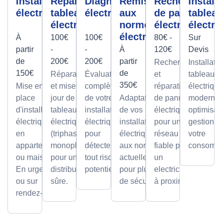
Installation
Réparation
Diagnostic
Remise
Recherche
Install
électrique
tableau
électrique
aux
de panne
tablea
électrique
normes
électrique
électri
électrique
À
100€
100€
80€ -
Sur
partir
-
-
À
120€
Devis
de
200€
200€
partir
Recherche
Installati
150€
de
Réparations
Évaluation
et
tableaux
350€
Mise en
et mises à
complète
réparation
électriqu
place
jour de
de votre
Adaptation
de pannes
modernes
d'installations
tableaux
installation
de vos
électriques
optimisan
électriques
électriques
électrique
installations
pour un
gestion d
en
(triphasé ou
pour
électriques
réseau
votre
appartement
monophasé)
détecter
aux normes
fiable par
consomma
ou maison.
pour une
tout risque
actuelles
un
En urgence
distribution
potentiel.
pour plus
electricien
ou sur
sûre.
de sécurité.
à proximité
rendez-vous