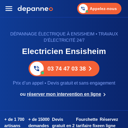
Appelez-nous
DÉPANNAGE ÉLECTRIQUE À ENSISHEIM • TRAVAUX
D'ÉLECTRICITÉ 24/7
Electricien Ensisheim
03 74 47 03 38
Prix d’un appel • Devis gratuit et sans engagement
ou
réserver mon intervention en ligne
+ de 1 700
+ de 15000
Devis
Fourchette
Réservez
artisans
demandes
gratuit en 2
tarifaire fixe
en ligne