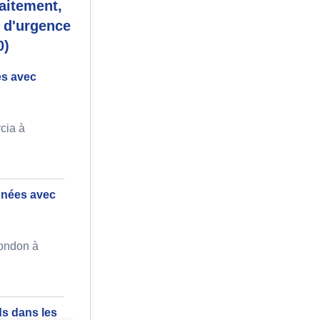
aitement,
n d'urgence
0)
es avec
cia à
gnées avec
ondon à
ds dans les