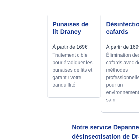
Punaises de
Désinfecti
lit Drancy
cafards
À partir de 169€
À partir de 16
Traitement ciblé
Élimination de
pour éradiquer les
cafards avec d
punaises de lits et
méthodes
garantir votre
professionnell
tranquillité.
pour un
environnemen
sain.
Notre service Depanneo
désinsectisation de Dr