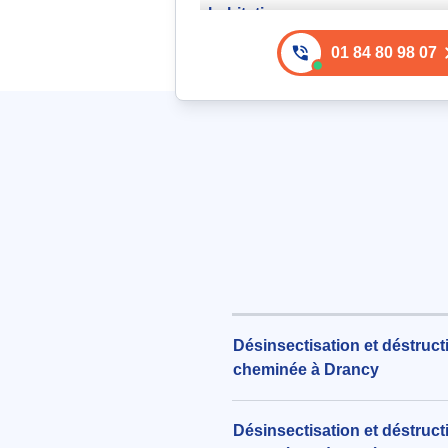
habitations
287€ TTC
01 84 80 98 07
aux alentours de Rue de la Libéra
Drancy (93700)
le 04/08/2026 à 15:25
Intervention anti moustiques a
Insecticide Digrain Laque 500m
179€ TTC
aux alentours de Rue de l'Espéra
Drancy (93700)
le 04/08/2026 à 08:28
Élimination des mites textiles à
202€ TTC
Désinsectisation et déstruc
aux alentours de Avenue Honorin
cheminée à Drancy
(93700)
le 06/08/2026 à 14:38
Désinsectisation et déstruct