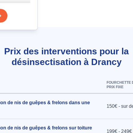
tion à
vec
Prix des interventions pour la
l
désinsectisation à Drancy
nce à
FOURCHETTE 
PRIX FIXE
 domicile
tion de nis de guêpes & frelons dans une
150€ - sur d
e à Drancy
ion de nis de guêpes & frelons sur toiture
199€ - 249€