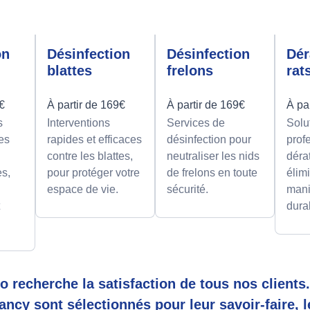
on
Désinfection
Désinfection
Dér
blattes
frelons
rat
9€
À partir de 169€
À partir de 169€
À pa
s
Interventions
Services de
Solu
es
rapides et efficaces
désinfection pour
prof
contre les blattes,
neutraliser les nids
déra
es,
pour protéger votre
de frelons en toute
élimi
espace de vie.
sécurité.
mani
t
dura
 recherche la satisfaction de tous nos clients.
ancy sont sélectionnés pour leur savoir-faire, 