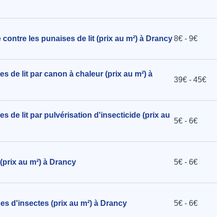
Piège
Home
 contre les punaises de lit (prix au m²) à Drancy
8€ - 9€
Drancy
s de lit par canon à chaleur (prix au m²) à
39€ - 45€
 de lit par pulvérisation d'insecticide (prix au
5€ - 6€
(prix au m²) à Drancy
5€ - 6€
es d'insectes (prix au m²) à Drancy
5€ - 6€