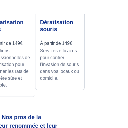
atisation
Dératisation
s
souris
rtir de 149€
À partir de 149€
tions
Services efficaces
essionnelles de
pour contrer
tisation pour
l'invasion de souris
ner les rats de
dans vos locaux ou
ère sûre et
domicile.
ble.
 Nos pros de la
leur renommée et leur