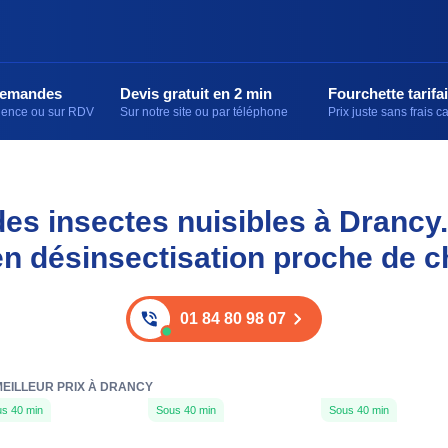
demandes
Devis gratuit en 2 min
Fourchette tarifai
rgence ou sur RDV
Sur notre site ou par téléphone
Prix juste sans frais 
des insectes nuisibles à Drancy
en désinsectisation proche de c
01 84 80 98 07
MEILLEUR PRIX À DRANCY
s 40 min
Sous 40 min
Sous 40 min