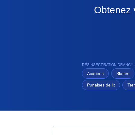
Obtenez v
DÉSINSECTISATION DRANCY 
Acariens
Blattes
Punaises de lit
Ter