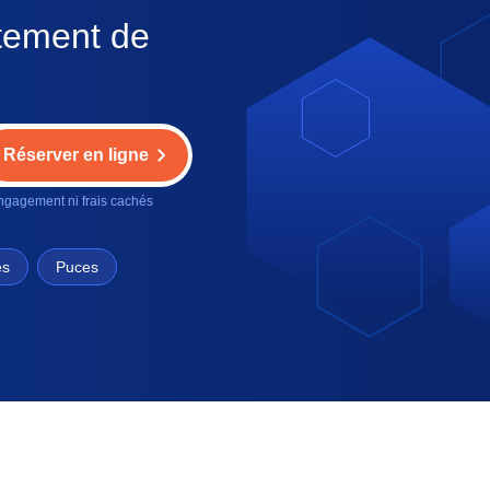
itement de
Réserver en ligne
gagement ni frais cachés
es
Puces