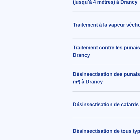
(jusqu'à 4 mètres) à Drancy
Remplacement Recharge pour 
Moustique Tigre Biogents BG-
293€ TTC
Traitement à la vapeur sèche
aux alentours de Impasse Niel à 
(93700)
le 06/08/2026 à 13:46
Traitement contre les punaise
Drancy
Désinsectisation des punaises
m²) à Drancy
Désinsectisation de cafards 
Désinsectisation de tous typ