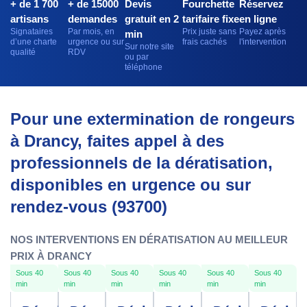
+ de 1 700
+ de 15000
Devis
Fourchette
Réservez
artisans
demandes
gratuit en 2
tarifaire fixe
en ligne
Signataires
Par mois, en
Prix juste sans
Payez après
min
d’une charte
urgence ou sur
frais cachés
l'intervention
Sur notre site
qualité
RDV
ou par
téléphone
Pour une extermination de rongeurs
à Drancy, faites appel à des
professionnels de la dératisation,
disponibles en urgence ou sur
rendez-vous (93700)
NOS INTERVENTIONS EN DÉRATISATION AU MEILLEUR
PRIX À DRANCY
Sous 40
Sous 40
Sous 40
Sous 40
Sous 40
Sous 40
min
min
min
min
min
min