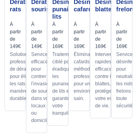
Dératisation
Dératisation
Désinfection
Désinfection
Désinfection
Désinf
rats
souris
punaises de
cafards
blattes
frelons
lits
À
À
À
À
À
À
partir
partir
partir
partir
partir
partir
de
de
de
de
de
de
149€
149€
169€
169€
169€
169€
Solutions
Services
Traitement
Élimination des
Interventions
Services
professionnelles
efficaces
ciblé pour
cafards avec des
rapides et
désinfect
de dératisation
pour
éradiquer
méthodes
efficaces
pour
pour éliminer
contrer
les
professionnelles,
contre les
neutralis
les rats de
l'invasion
punaises
pour un
blattes, pour
les nids 
manière sûre et
de souris
de lits et
environnement
protéger
frelons e
durable.
dans vos
garantir
sain.
votre espace
toute
locaux
votre
de vie.
sécurité.
ou
tranquillité.
domicile.