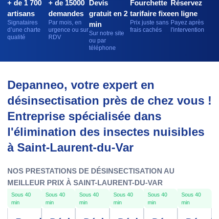
+ de 1 700
+ de 15000
Devis
Fourchette
Réservez
artisans
demandes
gratuit en 2
tarifaire fixe
en ligne
Signataires
Par mois, en
Prix juste sans
Payez après
min
d’une charte
urgence ou sur
frais cachés
l'intervention
Sur notre site
qualité
RDV
ou par
téléphone
Depanneo, votre expert en
désinsectisation près de chez vous !
Entreprise spécialisée dans
l'élimination des insectes nuisibles
à Saint-Laurent-du-Var
NOS PRESTATIONS DE DÉSINSECTISATION AU
MEILLEUR PRIX À SAINT-LAURENT-DU-VAR
Sous 40
Sous 40
Sous 40
Sous 40
Sous 40
Sous 40
min
min
min
min
min
min