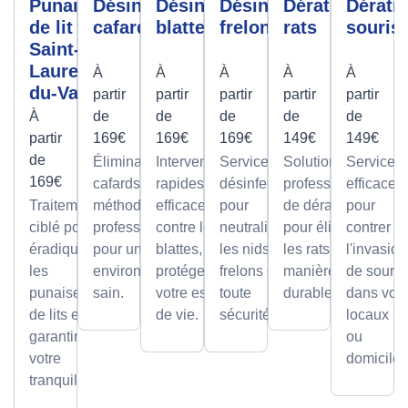
Punaises
Désinfection
Désinfection
Désinfection
Dératisation
Dérati
de lit
cafards
blattes
frelons
rats
souris
Saint-
Laurent-
À
À
À
À
À
du-Var
partir
partir
partir
partir
partir
À
de
de
de
de
de
partir
169€
169€
169€
149€
149€
de
Élimination des
Interventions
Services de
Solutions
Services
169€
cafards avec des
rapides et
désinfection
professionnelles
efficaces
Traitement
méthodes
efficaces
pour
de dératisation
pour
ciblé pour
professionnelles,
contre les
neutraliser
pour éliminer
contrer
éradiquer
pour un
blattes, pour
les nids de
les rats de
l'invasion
les
environnement
protéger
frelons en
manière sûre et
de souris
punaises
sain.
votre espace
toute
durable.
dans vos
de lits et
de vie.
sécurité.
locaux
garantir
ou
votre
domicile.
tranquillité.