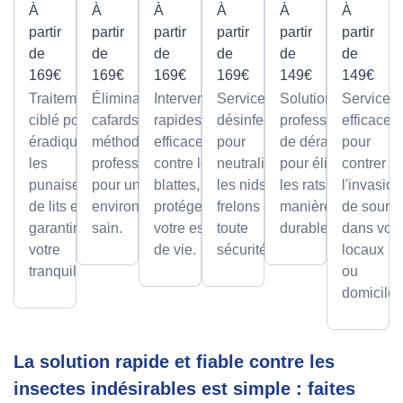
À
À
À
À
À
À
partir
partir
partir
partir
partir
partir
de
de
de
de
de
de
169€
169€
169€
169€
149€
149€
Traitement
Élimination des
Interventions
Services de
Solutions
Services
ciblé pour
cafards avec des
rapides et
désinfection
professionnelles
efficaces
éradiquer
méthodes
efficaces
pour
de dératisation
pour
les
professionnelles,
contre les
neutraliser
pour éliminer
contrer
punaises
pour un
blattes, pour
les nids de
les rats de
l'invasion
de lits et
environnement
protéger
frelons en
manière sûre et
de souris
garantir
sain.
votre espace
toute
durable.
dans vos
votre
de vie.
sécurité.
locaux
tranquillité.
ou
domicile.
La solution rapide et fiable contre les
insectes indésirables est simple : faites