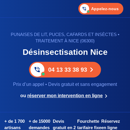
Appelez-nous
PUNAISES DE LIT, PUCES, CAFARDS ET INSÈCTES •
TRAITEMENT À NICE (06300)
Désinsectisation Nice
04 13 33 38 93
Prix d’un appel • Devis gratuit et sans engagement
ou
réserver mon intervention en ligne
+ de 1 700
+ de 15000
Devis
Fourchette
Réservez
artisans
demandes
gratuit en 2
tarifaire fixe
en ligne