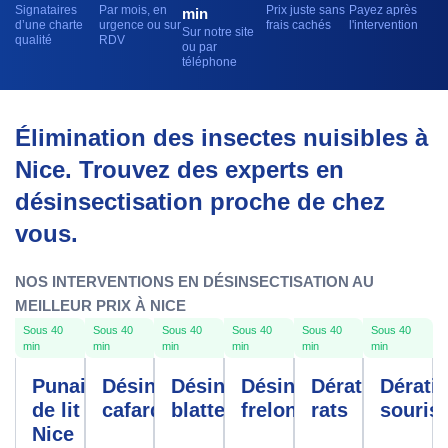
Signataires
Par mois, en
Prix juste sans
Payez après
min
d’une charte
urgence ou sur
frais cachés
l'intervention
Sur notre site
qualité
RDV
ou par
téléphone
Élimination des insectes nuisibles à
Nice. Trouvez des experts en
désinsectisation proche de chez
vous.
NOS INTERVENTIONS EN DÉSINSECTISATION AU
MEILLEUR PRIX À NICE
Sous 40
Sous 40
Sous 40
Sous 40
Sous 40
Sous 40
min
min
min
min
min
min
Punaises
Désinfection
Désinfection
Désinfection
Dératisation
Dérati
de lit
cafards
blattes
frelons
rats
souris
Nice