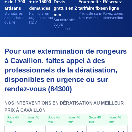
+ de 1 700
+ de 15000
Devis
Fourchette
Réservez
artisans
demandes
gratuit en 2
tarifaire fixe
en ligne
Signataires
Par mois, en
Prix juste sans
Payez après
min
d’une charte
urgence ou sur
frais cachés
l'intervention
Sur notre site
qualité
RDV
ou par
téléphone
Pour une extermination de rongeurs
à Cavaillon, faites appel à des
professionnels de la dératisation,
disponibles en urgence ou sur
rendez-vous (84300)
NOS INTERVENTIONS EN DÉRATISATION AU MEILLEUR
PRIX À CAVAILLON
Sous 40
Sous 40
Sous 40
Sous 40
Sous 40
Sous 40
min
min
min
min
min
min