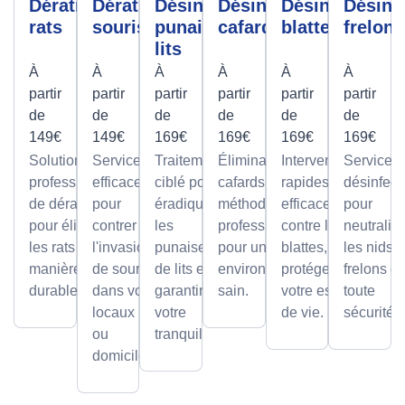
Dératisation
Dératisation
Désinfection
Désinfection
Désinfection
Désinf
rats
souris
punaises de
cafards
blattes
frelons
lits
À
À
À
À
À
À
partir
partir
partir
partir
partir
partir
de
de
de
de
de
de
149€
149€
169€
169€
169€
169€
Solutions
Services
Traitement
Élimination des
Interventions
Services
professionnelles
efficaces
ciblé pour
cafards avec des
rapides et
désinfect
de dératisation
pour
éradiquer
méthodes
efficaces
pour
pour éliminer
contrer
les
professionnelles,
contre les
neutralis
les rats de
l'invasion
punaises
pour un
blattes, pour
les nids 
manière sûre et
de souris
de lits et
environnement
protéger
frelons e
durable.
dans vos
garantir
sain.
votre espace
toute
locaux
votre
de vie.
sécurité.
ou
tranquillité.
domicile.