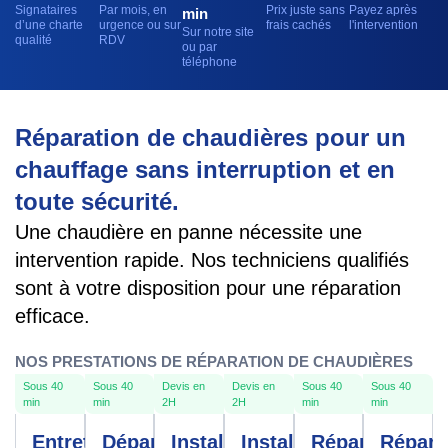
Signataires
Par mois, en
Prix juste sans
Payez après
min
d’une charte
urgence ou sur
frais cachés
l'intervention
Sur notre site
qualité
RDV
ou par
téléphone
Réparation de chaudières pour un
chauffage sans interruption et en
toute sécurité.
Une chaudière en panne nécessite une
intervention rapide. Nos techniciens qualifiés
sont à votre disposition pour une réparation
efficace.
NOS PRESTATIONS DE RÉPARATION DE CHAUDIÈRES
Sous 40
Sous 40
Devis en
Devis en
Sous 40
Sous 40
min
min
2H
2H
min
min
Entretien
Dépannage
Installation
Installation
Réparation
Répara