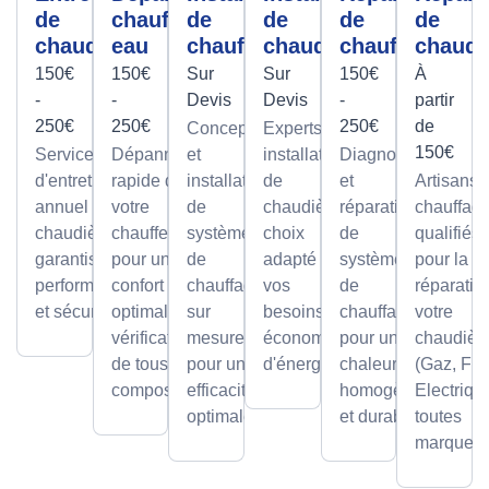
de
chauffe-
de
de
de
de
chaudière
eau
chauffage
chaudière
chauffage
chaudi
150€
150€
Sur
Sur
150€
À
-
-
Devis
Devis
-
partir
250€
250€
250€
de
Conception
Experts en
150€
Service
Dépannage
et
installation
Diagnostic
d'entretien
rapide de
installation
de
et
Artisans
annuel pour
votre
de
chaudières,
réparation
chauffagi
chaudières,
chauffe-eau
systèmes
choix
de
qualifiés
garantissant
pour un
de
adapté à
systèmes
pour la
performance
confort
chauffage
vos
de
réparatio
et sécurité.
optimal avec
sur
besoins et
chauffage
votre
vérification
mesure,
économies
pour une
chaudièr
de tous les
pour une
d'énergie.
chaleur
(Gaz, Fio
composants.
efficacité
homogène
Electriqu
optimale.
et durable.
toutes
marques.