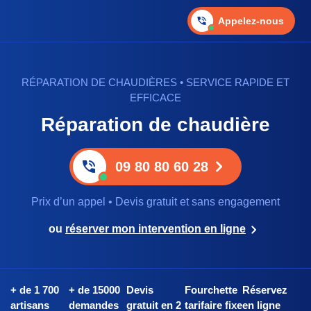
Appelez-nous
RÉPARATION DE CHAUDIÈRES • SERVICE RAPIDE ET
EFFICACE
Réparation de chaudière
09 80 80 60 28
Prix d’un appel • Devis gratuit et sans engagement
ou
réserver mon intervention en ligne
+ de 1 700
+ de 15000
Devis
Fourchette
Réservez
artisans
demandes
gratuit en 2
tarifaire fixe
en ligne