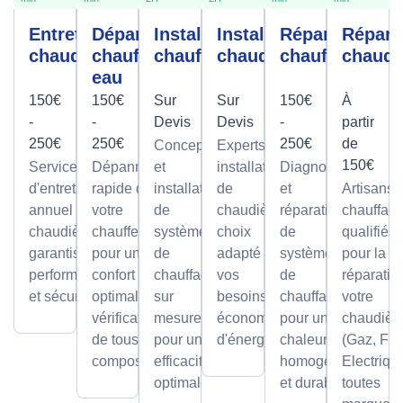
Entretien
Dépannage
Installation
Installation
Réparation
Répara
chaudière
chauffe-
chauffage
chaudière
chauffage
chaudi
eau
150€
150€
Sur
Sur
150€
À
-
-
Devis
Devis
-
partir
250€
250€
250€
de
Conception
Experts en
150€
Service
Dépannage
et
installation
Diagnostic
d'entretien
rapide de
installation
de
et
Artisans
annuel pour
votre
de
chaudières,
réparation
chauffagi
chaudières,
chauffe-eau
systèmes
choix
de
qualifiés
garantissant
pour un
de
adapté à
systèmes
pour la
performance
confort
chauffage
vos
de
réparatio
et sécurité.
optimal avec
sur
besoins et
chauffage
votre
vérification
mesure,
économies
pour une
chaudièr
de tous les
pour une
d'énergie.
chaleur
(Gaz, Fio
composants.
efficacité
homogène
Electriqu
optimale.
et durable.
toutes