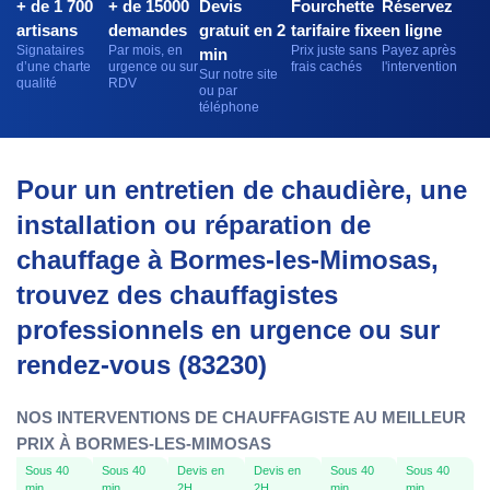
+ de 1 700
+ de 15000
Devis
Fourchette
Réservez
artisans
demandes
gratuit en 2
tarifaire fixe
en ligne
Signataires
Par mois, en
Prix juste sans
Payez après
min
d’une charte
urgence ou sur
frais cachés
l'intervention
Sur notre site
qualité
RDV
ou par
téléphone
Pour un entretien de chaudière, une
installation ou réparation de
chauffage à Bormes-les-Mimosas,
trouvez des chauffagistes
professionnels en urgence ou sur
rendez-vous (83230)
NOS INTERVENTIONS DE CHAUFFAGISTE AU MEILLEUR
PRIX À BORMES-LES-MIMOSAS
Sous 40
Sous 40
Devis en
Devis en
Sous 40
Sous 40
min
min
2H
2H
min
min