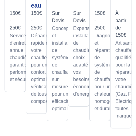
eau
150€
150€
Sur
Sur
150€
À
-
-
Devis
Devis
-
partir
250€
250€
250€
de
Conception
Experts en
150€
Service
Dépannage
et
installation
Diagnostic
d'entretien
rapide de
installation
de
et
Artisans
annuel pour
votre
de
chaudières,
réparation
chauffagi
chaudières,
chauffe-eau
systèmes
choix
de
qualifiés
garantissant
pour un
de
adapté à
systèmes
pour la
performance
confort
chauffage
vos
de
réparatio
et sécurité.
optimal avec
sur
besoins et
chauffage
votre
vérification
mesure,
économies
pour une
chaudièr
de tous les
pour une
d'énergie.
chaleur
(Gaz, Fio
composants.
efficacité
homogène
Electriqu
optimale.
et durable.
toutes
marques.