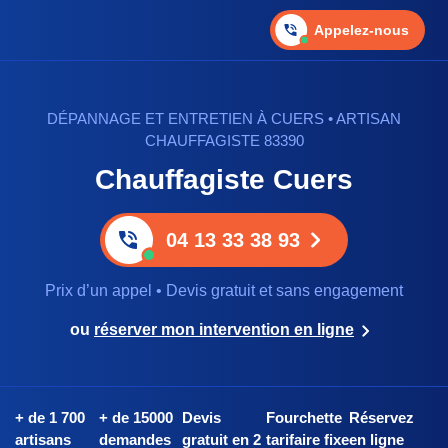
Appelez-nous
DÉPANNAGE ET ENTRETIEN À CUERS • ARTISAN
CHAUFFAGISTE 83390
Chauffagiste Cuers
04 13 33 38 93
Prix d’un appel • Devis gratuit et sans engagement
ou
réserver mon intervention en ligne
+ de 1 700
+ de 15000
Devis
Fourchette
Réservez
artisans
demandes
gratuit en 2
tarifaire fixe
en ligne