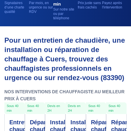
Signataires
Par mois, en
Prix juste sans
Payez après
min
d’une charte
urgence ou sur
frais cachés
l'intervention
Sur notre site
qualité
RDV
ou par
téléphone
Pour un entretien de chaudière, une
installation ou réparation de
chauffage à Cuers, trouvez des
chauffagistes professionnels en
urgence ou sur rendez-vous (83390)
NOS INTERVENTIONS DE CHAUFFAGISTE AU MEILLEUR
PRIX À CUERS
Sous 40
Sous 40
Devis en
Devis en
Sous 40
Sous 40
min
min
2H
2H
min
min
Entretien
Dépannage
Installation
Installation
Réparation
Répara
chaudière
chauffe-
chauffage
chaudière
chauffage
chaudi