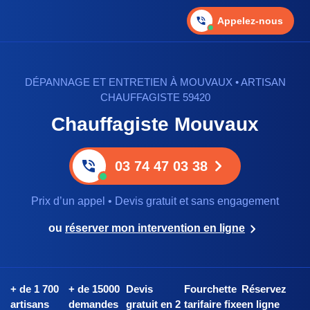
Appelez-nous
DÉPANNAGE ET ENTRETIEN À MOUVAUX • ARTISAN
CHAUFFAGISTE 59420
Chauffagiste Mouvaux
03 74 47 03 38
Prix d’un appel • Devis gratuit et sans engagement
ou
réserver mon intervention en ligne
+ de 1 700
+ de 15000
Devis
Fourchette
Réservez
artisans
demandes
gratuit en 2
tarifaire fixe
en ligne