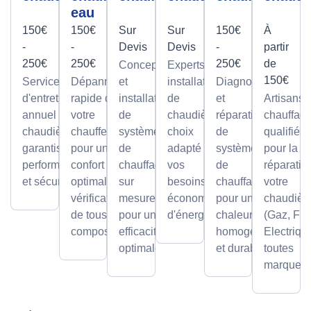
eau
150€
150€
Sur
Sur
150€
À
-
-
Devis
Devis
-
partir
250€
250€
250€
de
Conception
Experts en
150€
Service
Dépannage
et
installation
Diagnostic
d'entretien
rapide de
installation
de
et
Artisans
annuel pour
votre
de
chaudières,
réparation
chauffagi
chaudières,
chauffe-eau
systèmes
choix
de
qualifiés
garantissant
pour un
de
adapté à
systèmes
pour la
performance
confort
chauffage
vos
de
réparatio
et sécurité.
optimal avec
sur
besoins et
chauffage
votre
vérification
mesure,
économies
pour une
chaudièr
de tous les
pour une
d'énergie.
chaleur
(Gaz, Fio
composants.
efficacité
homogène
Electriqu
optimale.
et durable.
toutes
marques.