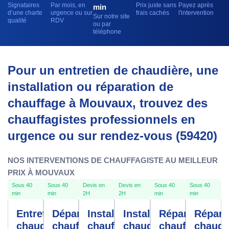
Signataires
Par mois, en
Prix juste sans
Payez après
min
d’une charte
urgence ou sur
frais cachés
l'intervention
Sur notre site
qualité
RDV
ou par
téléphone
Pour un entretien de chaudière, une
installation ou réparation de
chauffage à Mouvaux, trouvez des
chauffagistes professionnels en
urgence ou sur rendez-vous (59420)
NOS INTERVENTIONS DE CHAUFFAGISTE AU MEILLEUR
PRIX À MOUVAUX
Sous 40
Sous 40
Devis en
Devis en
Sous 40
Sous 40
min
min
2H
2H
min
min
Entretien
Dépannage
Installation
Installation
Réparation
Répara
chaudière
chauffe-
chauffage
chaudière
chauffage
chaudi