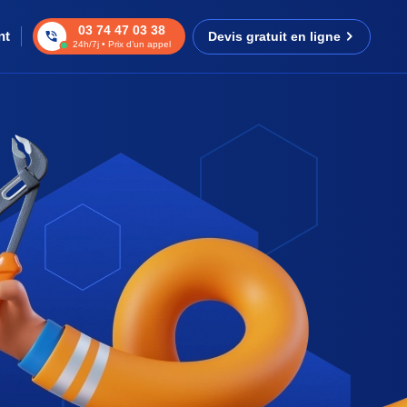
03 74 47 03 38
nt
Devis gratuit en ligne
24h/7j • Prix d’un appel