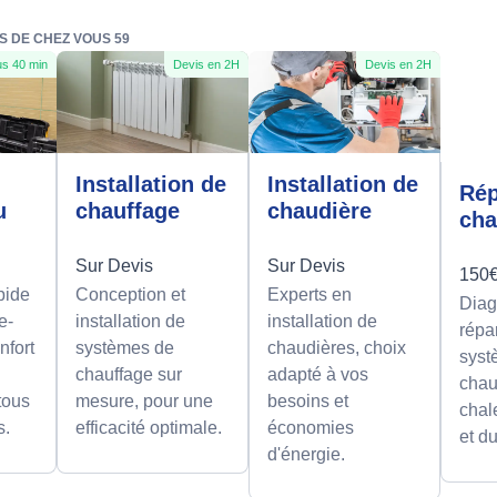
S DE CHEZ VOUS 59
s 40 min
Devis en 2H
Devis en 2H
e
Installation de
Installation de
Rép
u
chauffage
chaudière
cha
Sur Devis
Sur Devis
150€
pide
Conception et
Experts en
Diag
e-
installation de
installation de
répa
nfort
systèmes de
chaudières, choix
syst
chauffage sur
adapté à vos
chau
 tous
mesure, pour une
besoins et
chal
s.
efficacité optimale.
économies
et d
d'énergie.