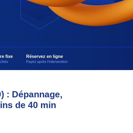
re fixe
Réservez en ligne
cachés
Payez après l'intervention
9) : Dépannage,
oins de 40 min