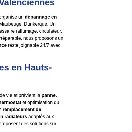
 Valenciennes
 organise un
dépannage en
i, Maubeuge, Dunkerque. Un
ssaire (allumage, circulateur,
 irréparable, nous proposons un
nce
reste joignable 24/7 avec
es en Hauts-
e vie et prévient la
panne
.
thermostat
et optimisation du
un
remplacement de
on radiateurs
adaptés aux
 proposent des solutions sur