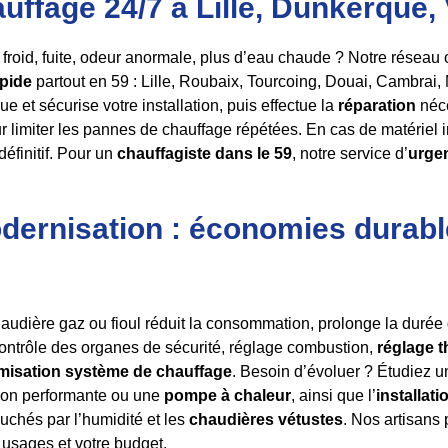
ffage 24/7 à Lille, Dunkerque,
froid, fuite, odeur anormale, plus d’eau chaude ? Notre réseau
apide
partout en 59 : Lille, Roubaix, Tourcoing, Douai, Cambra
ue et sécurise votre installation, puis effectue la
réparation
néce
r limiter les pannes de chauffage répétées. En cas de matériel
éfinitif. Pour un
chauffagiste dans le 59
, notre service d’
urge
odernisation : économies durabl
audière gaz ou fioul réduit la consommation, prolonge la durée d
ontrôle des organes de sécurité, réglage combustion,
réglage 
misation système de chauffage
. Besoin d’évoluer ? Étudiez 
ion performante ou une
pompe à chaleur
, ainsi que l’
installati
uchés par l’humidité et les
chaudières vétustes
. Nos artisans
usages et votre budget.