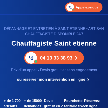
Appelez-nous
DÉPANNAGE ET ENTRETIEN À SAINT ETIENNE • ARTISAN
CHAUFFAGISTE DISPONIBLE 24/7
Chauffagiste Saint etienne
04 13 33 38 93
Prix d’un appel • Devis gratuit et sans engagement
ou
réserver mon intervention en ligne
+ de 1 700
+ de 15000
Devis
Fourchette
Réservez
artisans
demandes
gratuit en 2
tarifaire fixe
en ligne