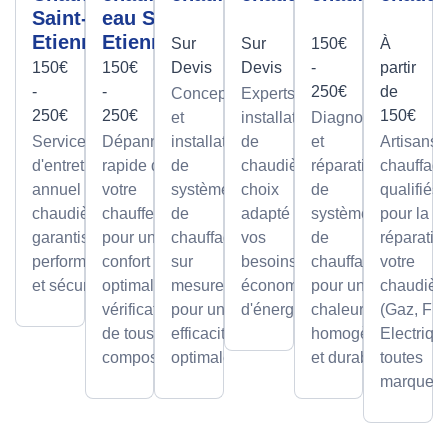
Saint-
eau Saint-
Etienne
Etienne
Sur
Sur
150€
À
150€
150€
Devis
Devis
-
partir
-
-
250€
de
Conception
Experts en
250€
250€
150€
et
installation
Diagnostic
Service
Dépannage
installation
de
et
Artisans
d'entretien
rapide de
de
chaudières,
réparation
chauffagi
annuel pour
votre
systèmes
choix
de
qualifiés
chaudières,
chauffe-eau
de
adapté à
systèmes
pour la
garantissant
pour un
chauffage
vos
de
réparatio
performance
confort
sur
besoins et
chauffage
votre
et sécurité.
optimal avec
mesure,
économies
pour une
chaudièr
vérification
pour une
d'énergie.
chaleur
(Gaz, Fio
de tous les
efficacité
homogène
Electriqu
composants.
optimale.
et durable.
toutes
marques.