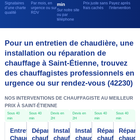
Signataires
Par mois, en
Prix juste sans
Payez après
min
d’une charte
urgence ou sur
frais cachés
l'intervention
Sur notre site
qualité
RDV
ou par
téléphone
Pour un entretien de chaudière, une
installation ou réparation de
chauffage à Saint-Étienne, trouvez
des chauffagistes professionnels en
urgence ou sur rendez-vous (42230)
NOS INTERVENTIONS DE CHAUFFAGISTE AU MEILLEUR
PRIX À SAINT-ÉTIENNE
Sous 40
Sous 40
Devis en
Devis en
Sous 40
Sous 40
min
min
2H
2H
min
min
Entretien
Dépannage
Installation
Installation
Réparation
Répara
Chaudière
chauffe
chauffage
chaudière
chauffage
chaudi