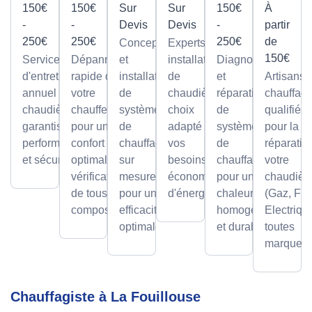
150€
150€
Sur
Sur
150€
À
-
-
Devis
Devis
-
partir
250€
250€
250€
de
Conception
Experts en
150€
Service
Dépannage
et
installation
Diagnostic
d'entretien
rapide de
installation
de
et
Artisans
annuel pour
votre
de
chaudières,
réparation
chauffagi
chaudières,
chauffe-eau
systèmes
choix
de
qualifiés
garantissant
pour un
de
adapté à
systèmes
pour la
performance
confort
chauffage
vos
de
réparatio
et sécurité.
optimal avec
sur
besoins et
chauffage
votre
vérification
mesure,
économies
pour une
chaudièr
de tous les
pour une
d'énergie.
chaleur
(Gaz, Fio
composants.
efficacité
homogène
Electriqu
optimale.
et durable.
toutes
marques.
Chauffagiste à La Fouillouse