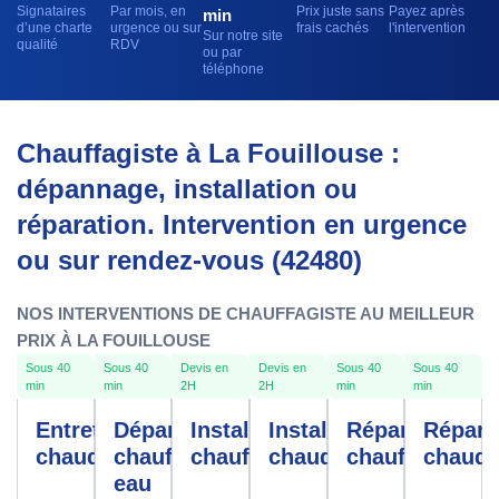
Signataires
Par mois, en
Prix juste sans
Payez après
min
d’une charte
urgence ou sur
frais cachés
l'intervention
Sur notre site
qualité
RDV
ou par
téléphone
Chauffagiste à La Fouillouse :
dépannage, installation ou
réparation. Intervention en urgence
ou sur rendez-vous (42480)
NOS INTERVENTIONS DE CHAUFFAGISTE AU MEILLEUR
PRIX À LA FOUILLOUSE
Sous 40
Sous 40
Devis en
Devis en
Sous 40
Sous 40
min
min
2H
2H
min
min
Entretien
Dépannage
Installation
Installation
Réparation
Répara
chaudière
chauffe-
chauffage
chaudière
chauffage
chaudi
eau