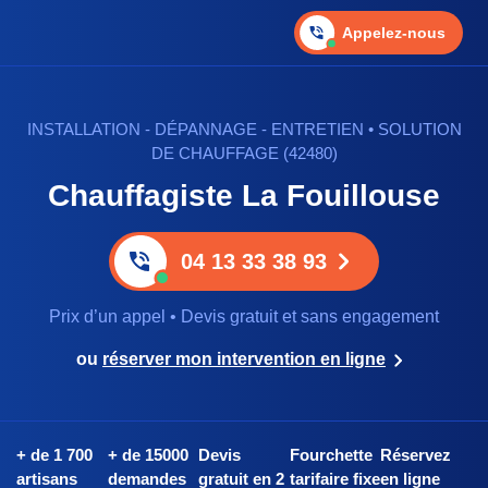
Appelez-nous
INSTALLATION - DÉPANNAGE - ENTRETIEN • SOLUTION
DE CHAUFFAGE (42480)
Chauffagiste La Fouillouse
04 13 33 38 93
Prix d’un appel • Devis gratuit et sans engagement
ou
réserver mon intervention en ligne
+ de 1 700
+ de 15000
Devis
Fourchette
Réservez
artisans
demandes
gratuit en 2
tarifaire fixe
en ligne