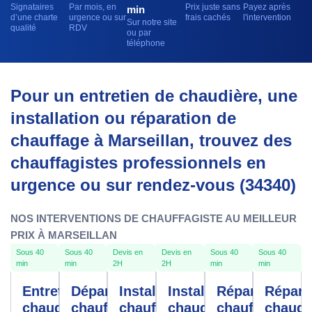
Signataires
Par mois, en
Prix juste sans
Payez après
min
d’une charte
urgence ou sur
frais cachés
l'intervention
Sur notre site
qualité
RDV
ou par
téléphone
Pour un entretien de chaudière, une
installation ou réparation de
chauffage à Marseillan, trouvez des
chauffagistes professionnels en
urgence ou sur rendez-vous (34340)
NOS INTERVENTIONS DE CHAUFFAGISTE AU MEILLEUR
PRIX À MARSEILLAN
Sous 40
Sous 40
Devis en
Devis en
Sous 40
Sous 40
min
min
2H
2H
min
min
Entretien
Dépannage
Installation
Installation
Réparation
Répara
chaudière
chauffe-
chauffage
chaudière
chauffage
chaudi