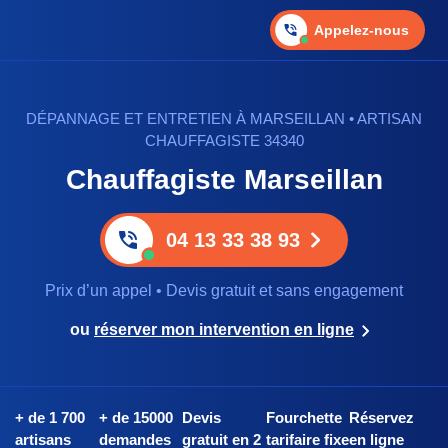
Appelez-nous
DÉPANNAGE ET ENTRETIEN À MARSEILLAN • ARTISAN
CHAUFFAGISTE 34340
Chauffagiste Marseillan
04 13 33 38 93
Prix d’un appel • Devis gratuit et sans engagement
ou
réserver mon intervention en ligne
+ de 1 700
+ de 15000
Devis
Fourchette
Réservez
artisans
demandes
gratuit en 2
tarifaire fixe
en ligne