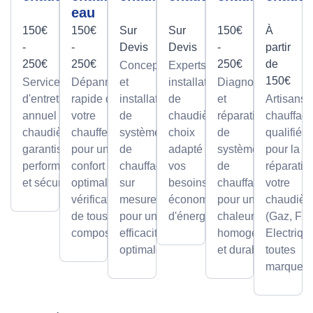
eau
150€
150€
Sur
Sur
150€
À
-
-
Devis
Devis
-
partir
250€
250€
250€
de
Conception
Experts en
150€
Service
Dépannage
et
installation
Diagnostic
d'entretien
rapide de
installation
de
et
Artisans
annuel pour
votre
de
chaudières,
réparation
chauffagi
chaudières,
chauffe-eau
systèmes
choix
de
qualifiés
garantissant
pour un
de
adapté à
systèmes
pour la
performance
confort
chauffage
vos
de
réparatio
et sécurité.
optimal avec
sur
besoins et
chauffage
votre
vérification
mesure,
économies
pour une
chaudièr
de tous les
pour une
d'énergie.
chaleur
(Gaz, Fio
composants.
efficacité
homogène
Electriqu
optimale.
et durable.
toutes
marques.