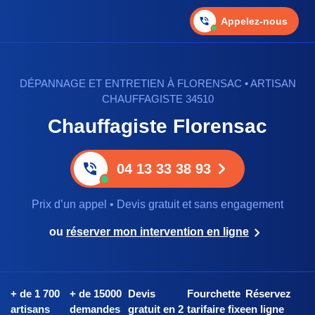
Appelez-nous
DÉPANNAGE ET ENTRETIEN À FLORENSAC • ARTISAN
CHAUFFAGISTE 34510
Chauffagiste Florensac
04 13 33 38 93
Prix d’un appel • Devis gratuit et sans engagement
ou
réserver mon intervention en ligne
+ de 1 700
+ de 15000
Devis
Fourchette
Réservez
artisans
demandes
gratuit en 2
tarifaire fixe
en ligne