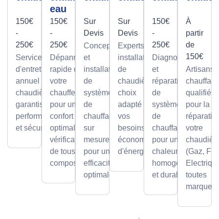
eau
150€
150€
Sur
Sur
150€
À
-
-
Devis
Devis
-
partir
250€
250€
250€
de
Conception
Experts en
150€
Service
Dépannage
et
installation
Diagnostic
d'entretien
rapide de
installation
de
et
Artisans
annuel pour
votre
de
chaudières,
réparation
chauffagi
chaudières,
chauffe-eau
systèmes
choix
de
qualifiés
garantissant
pour un
de
adapté à
systèmes
pour la
performance
confort
chauffage
vos
de
réparatio
et sécurité.
optimal avec
sur
besoins et
chauffage
votre
vérification
mesure,
économies
pour une
chaudièr
de tous les
pour une
d'énergie.
chaleur
(Gaz, Fio
composants.
efficacité
homogène
Electriqu
optimale.
et durable.
toutes
marques.