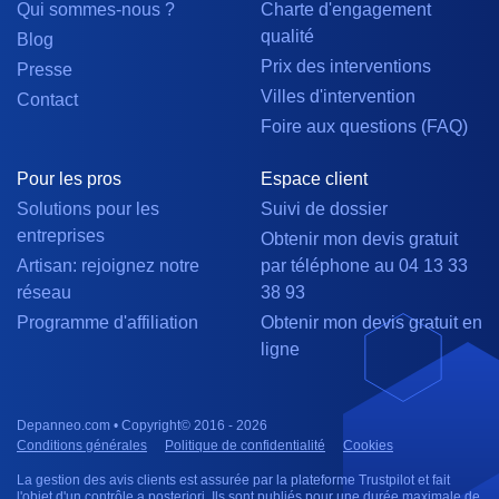
Qui sommes-nous ?
Charte d'engagement
qualité
Blog
Prix des interventions
Presse
Villes d'intervention
Contact
Foire aux questions (FAQ)
Pour les pros
Espace client
Solutions pour les
Suivi de dossier
entreprises
Obtenir mon devis gratuit
Artisan: rejoignez notre
par téléphone au 04 13 33
réseau
38 93
Programme d'affiliation
Obtenir mon devis gratuit en
ligne
Depanneo.com • Copyright© 2016 - 2026
Conditions générales
Politique de confidentialité
Cookies
La gestion des avis clients est assurée par la plateforme Trustpilot et fait
l'objet d'un contrôle a posteriori. Ils sont publiés pour une durée maximale de