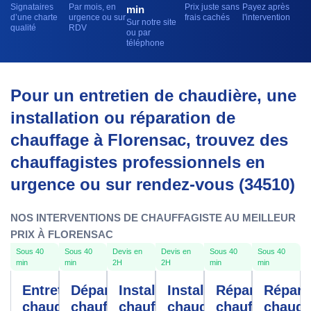
Signataires
Par mois, en
Prix juste sans
Payez après
min
d’une charte
urgence ou sur
frais cachés
l'intervention
Sur notre site
qualité
RDV
ou par
téléphone
Pour un entretien de chaudière, une
installation ou réparation de
chauffage à Florensac, trouvez des
chauffagistes professionnels en
urgence ou sur rendez-vous (34510)
NOS INTERVENTIONS DE CHAUFFAGISTE AU MEILLEUR
PRIX À FLORENSAC
Sous 40
Sous 40
Devis en
Devis en
Sous 40
Sous 40
min
min
2H
2H
min
min
Entretien
Dépannage
Installation
Installation
Réparation
Répara
chaudière
chauffe-
chauffage
chaudière
chauffage
chaudi