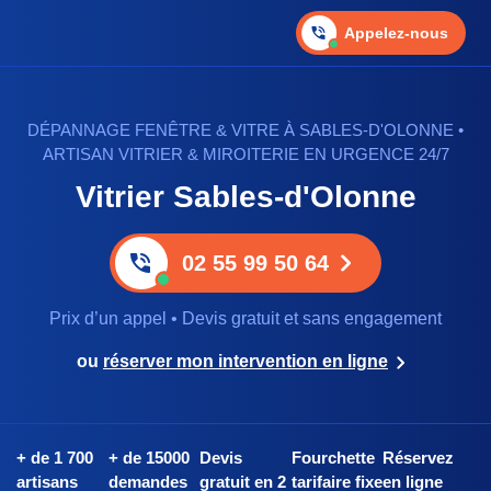
Appelez-nous
DÉPANNAGE FENÊTRE & VITRE À SABLES-D'OLONNE •
ARTISAN VITRIER & MIROITERIE EN URGENCE 24/7
Vitrier Sables-d'Olonne
02 55 99 50 64
Prix d’un appel • Devis gratuit et sans engagement
ou
réserver mon intervention en ligne
+ de 1 700
+ de 15000
Devis
Fourchette
Réservez
artisans
demandes
gratuit en 2
tarifaire fixe
en ligne