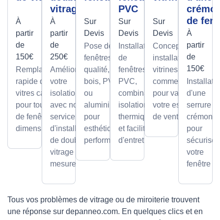
vitrage
PVC
crémo
de fenê
À
À
Sur
Sur
Sur
partir
partir
Devis
Devis
Devis
À
de
de
partir
Pose de
Installation
Conception et
150€
250€
de
fenêtres de
de
installation de
150€
Remplacement
Améliorez
qualité, en
fenêtres
vitrines
rapide de
votre
bois, PVC
PVC,
commerciales
Installati
vitres cassées,
isolation
ou
combinant
pour valoriser
d'une
pour tous types
avec notre
aluminium,
isolation
votre espace
serrure à
de fenêtres et
service
pour
thermique
de vente.
crémone
dimensions.
d'installation
esthétique et
et facilité
pour
de double
performance.
d'entretien.
sécuriser
vitrage sur
votre
mesure.
fenêtre
Tous vos problèmes de vitrage ou de miroiterie trouvent
une réponse sur depanneo.com. En quelques clics et en