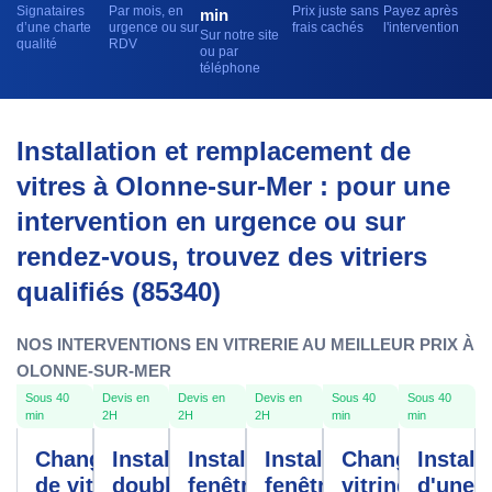
Signataires
Par mois, en
Prix juste sans
Payez après
min
d’une charte
urgence ou sur
frais cachés
l'intervention
Sur notre site
qualité
RDV
ou par
téléphone
Installation et remplacement de
vitres à Olonne-sur-Mer : pour une
intervention en urgence ou sur
rendez-vous, trouvez des vitriers
qualifiés (85340)
NOS INTERVENTIONS EN VITRERIE AU MEILLEUR PRIX À
OLONNE-SUR-MER
Sous 40
Devis en
Devis en
Devis en
Sous 40
Sous 40
min
2H
2H
2H
min
min
Changement
Installation
Installation
Installation
Changement
Install
de vitre
double
fenêtres
fenêtre
vitrine
d'une