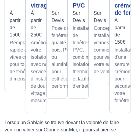
vitrage
PVC
crémo
de fenê
À
À
Sur
Sur
Sur
partir
partir
Devis
Devis
Devis
À
de
de
partir
Pose de
Installation
Conception et
150€
250€
de
fenêtres de
de
installation de
150€
Remplacement
Améliorez
qualité, en
fenêtres
vitrines
rapide de
votre
bois, PVC
PVC,
commerciales
Installati
vitres cassées,
isolation
ou
combinant
pour valoriser
d'une
pour tous types
avec notre
aluminium,
isolation
votre espace
serrure à
de fenêtres et
service
pour
thermique
de vente.
crémone
dimensions.
d'installation
esthétique et
et facilité
pour
de double
performance.
d'entretien.
sécuriser
vitrage sur
votre
mesure.
fenêtre
Lorsqu’un Sablais se trouve devant la volonté de faire
venir un vitrier sur Olonne-sur-Mer, il pourrait bien se