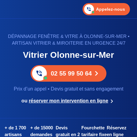
Appelez-nous
DÉPANNAGE FENÊTRE & VITRE À OLONNE-SUR-MER •
ARTISAN VITRIER & MIROITERIE EN URGENCE 24/7
Vitrier Olonne-sur-Mer
02 55 99 50 64
Prix d’un appel • Devis gratuit et sans engagement
ou
réserver mon intervention en ligne
+ de 1 700
+ de 15000
Devis
Fourchette
Réservez
artisans
demandes
gratuit en 2
tarifaire fixe
en ligne