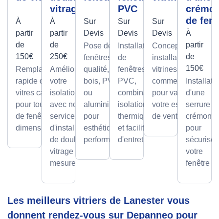
vitrage
PVC
crémo
de fenê
À
À
Sur
Sur
Sur
partir
partir
Devis
Devis
Devis
À
de
de
partir
Pose de
Installation
Conception et
150€
250€
de
fenêtres de
de
installation de
150€
Remplacement
Améliorez
qualité, en
fenêtres
vitrines
rapide de
votre
bois, PVC
PVC,
commerciales
Installati
vitres cassées,
isolation
ou
combinant
pour valoriser
d'une
pour tous types
avec notre
aluminium,
isolation
votre espace
serrure à
de fenêtres et
service
pour
thermique
de vente.
crémone
dimensions.
d'installation
esthétique et
et facilité
pour
de double
performance.
d'entretien.
sécuriser
vitrage sur
votre
mesure.
fenêtre
Les meilleurs vitriers de Lanester vous
donnent rendez-vous sur Depanneo pour