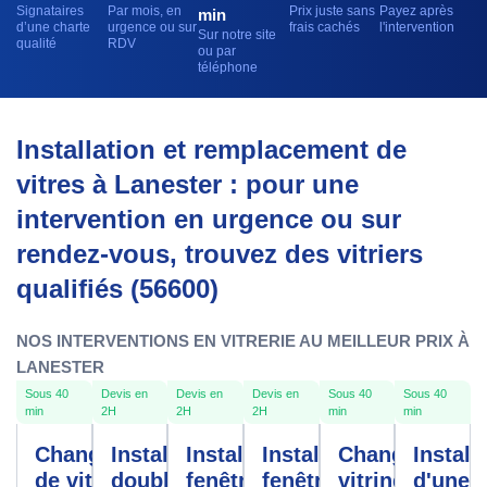
Signataires
Par mois, en
Prix juste sans
Payez après
min
d’une charte
urgence ou sur
frais cachés
l'intervention
Sur notre site
qualité
RDV
ou par
téléphone
Installation et remplacement de
vitres à Lanester : pour une
intervention en urgence ou sur
rendez-vous, trouvez des vitriers
qualifiés (56600)
NOS INTERVENTIONS EN VITRERIE AU MEILLEUR PRIX À
LANESTER
Sous 40
Devis en
Devis en
Devis en
Sous 40
Sous 40
min
2H
2H
2H
min
min
Changement
Installation
Installation
Installation
Changement
Install
de vitre
double
fenêtres
fenêtre
vitrine
d'une