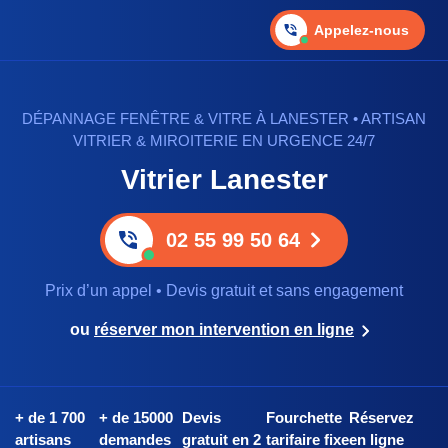
Appelez-nous
DÉPANNAGE FENÊTRE & VITRE À LANESTER • ARTISAN
VITRIER & MIROITERIE EN URGENCE 24/7
Vitrier Lanester
02 55 99 50 64
Prix d’un appel • Devis gratuit et sans engagement
ou
réserver mon intervention en ligne
+ de 1 700
+ de 15000
Devis
Fourchette
Réservez
artisans
demandes
gratuit en 2
tarifaire fixe
en ligne