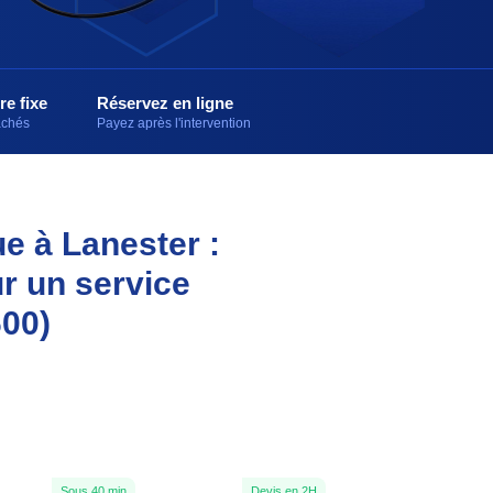
re fixe
Réservez en ligne
cachés
Payez après l'intervention
ue à Lanester :
r un service
600)
Sous 40 min
Devis en 2H