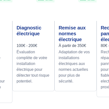
Diagnostic
Remise aux
Rec
électrique
normes
pa
électrique
éle
100€ - 200€
À partir de 350€
80€ 
Évaluation
Adaptation de vos
Rech
e
complète de votre
installations
répa
installation
électriques aux
pann
électrique pour
normes actuelles
pour
détecter tout risque
pour plus de
fiab
our
potentiel.
sécurité.
elect
n
prox