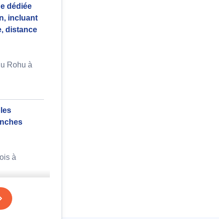
ue dédiée
, incluant
e, distance
du Rohu à
les
ranches
ois à