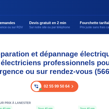
demandes
Devis gratuit en 2 min
Fourchette tarifai
rgence ou sur RDV
Sur notre site ou par téléphone
Prix juste sans frais 
réparation et dépannage électriq
 électriciens professionnels pou
rgence ou sur rendez-vous (56
02 55 99 50 64
EUR PRIX À LANESTER
s 40 min
Sous 40 min
Sous 40 min