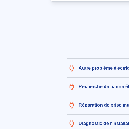
aux alentours de Rue Pierre Rons
Lanester (56600)
le 03/08/2026 à 12:56
Révision de 5 volets roulants él
modèle X, référence Y
225€ TTC
aux alentours de Rue de Kervélé
Lanester (56600)
le 04/08/2026 à 21:12
Autre problème électri
Recherche de panne él
Réparation de prise mu
Diagnostic de l'installa