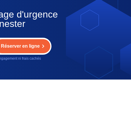
nage d'urgence
nester
Réserver en ligne
gagement ni frais cachés