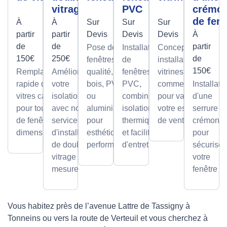
vitrage
PVC
crémo
de fenê
À
À
Sur
Sur
Sur
partir
partir
Devis
Devis
Devis
À
de
de
partir
Pose de
Installation
Conception et
150€
250€
de
fenêtres de
de
installation de
150€
Remplacement
Améliorez
qualité, en
fenêtres
vitrines
rapide de
votre
bois, PVC
PVC,
commerciales
Installati
vitres cassées,
isolation
ou
combinant
pour valoriser
d'une
pour tous types
avec notre
aluminium,
isolation
votre espace
serrure à
de fenêtres et
service
pour
thermique
de vente.
crémone
dimensions.
d'installation
esthétique et
et facilité
pour
de double
performance.
d'entretien.
sécuriser
vitrage sur
votre
mesure.
fenêtre
Vous habitez près de l’avenue Lattre de Tassigny à
Tonneins ou vers la route de Verteuil et vous cherchez à