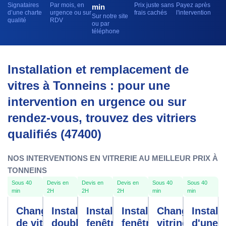
Signataires
Par mois, en
Prix juste sans
Payez après
min
d’une charte
urgence ou sur
frais cachés
l'intervention
Sur notre site
qualité
RDV
ou par
téléphone
Installation et remplacement de
vitres à Tonneins : pour une
intervention en urgence ou sur
rendez-vous, trouvez des vitriers
qualifiés (47400)
NOS INTERVENTIONS EN VITRERIE AU MEILLEUR PRIX À
TONNEINS
Sous 40
Devis en
Devis en
Devis en
Sous 40
Sous 40
min
2H
2H
2H
min
min
Changement
Installation
Installation
Installation
Changement
Install
de vitre
double
fenêtres
fenêtre
vitrine
d'une