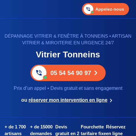
Appelez-nous
DÉPANNAGE VITRIER & FENÊTRE À TONNEINS • ARTISAN
VITRIER & MIROITERIE EN URGENCE 24/7
Vitrier Tonneins
05 54 54 90 97
Prix d’un appel • Devis gratuit et sans engagement
ou
réserver mon intervention en ligne
+ de 1 700
+ de 15000
Devis
Fourchette
Réservez
artisans
demandes
gratuit en 2
tarifaire fixe
en ligne