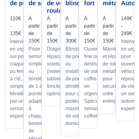
de porte
de serrure
de volet
blindée
fort
métallique
Autom
roulant
110€
À
À
À
À
À
149€
-
partir
partir
partir
partir
partir
-
135€
de
de
de
de
de
249€
150€
150€
300€
150€
150€
Intervention
Interven
en urgence
Pose de
Diagnostic et
Blindage
Ouverture
Maintenance
en urge
sur portes
serrures,
réparation de
de porte
fine ou par
et réparation
pour
claquées
simples
volets roulants
ou
destruction
de rideaux
ouvertu
ou fermées
ou
(moteur ou
installation
de votre
métalliques
véhicule
à clé,
blindée
tablier) pour un
de portes
coffre-fort
pour
reprodu
simples ou
de 1 à 5
fonctionnement
blindées
en
sécuriser
de clé p
blindées
points,
optimal.
pour une
urgence.
votre
un serru
par un
adaptée
protection
Spécialiste
entreprise.
automob
serrurier
à
maximale
serrurier
expert
expert
chaque
de votre
coffretier
besoin
domicile.
de
sécurité.