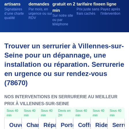
artisans
demandes
gratuit en 2
tarifaire fixe
en ligne
Signataires
Par mois, en
Prix juste sans
Payez après
min
d’une charte
urgence ou sur
frais cachés
l'intervention
Sur notre site
qualité
RDV
ou par
téléphone
Trouver un serrurier à Villennes-sur-
Seine pour un dépannage, une
installation ou réparation. Serrurerie
en urgence ou sur rendez-vous
(78670)
NOS INTERVENTIONS EN SERRURERIE AU MEILLEUR
PRIX À VILLENNES-SUR-SEINE
Sous 40
Sous 40
Sous 40
Devis en
Sous 40
Sous 40
Sous 40
min
min
min
2H
min
min
min
Ouverture
Changement
Réparation
Porte
Coffre
Rideau
Serrur