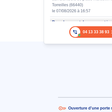
Torreilles (66440)
le 07/08/2026 à 16:57
Remplacement de serrure et inst
de plat de bâtement en acier
04 13 33 38 93
131€ TTC
aux alentours de Avenue de Ville
Torreilles (66440)
le 04/08/2026 à 21:26
Ouverture de porte avec clé coi
remplacement du cylindre
333€ TTC
aux alentours de Place Pablo Pic
Torreilles (66440)
le 05/08/2026 à 22:55
Remplacement de serrure élect
Ouverture d'une porte s
sur portillon extérieur en acier,