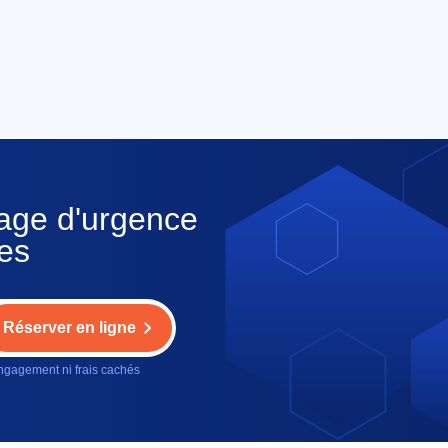
nage d'urgence
les
Réserver en ligne
gagement ni frais cachés