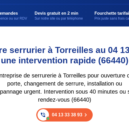
demandes
Devis gratuit en 2 min
Fourchette tarifai
rgence ou sur RDV
Sur notre site ou par téléphone
Prix juste sans frais 
e serrurier à Torreilles au 04 1
une intervention rapide (66440)
ntreprise de serrurerie à Torreilles pour ouverture 
porte, changement de serrure, installation ou
pannage urgent. Intervention sous 40 minutes ou 
rendez-vous (66440)
04 13 33 38 93