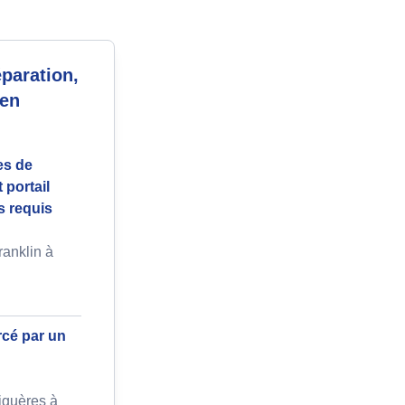
paration,
 en
es de
 portail
s requis
anklin à
rcé par un
figuères à