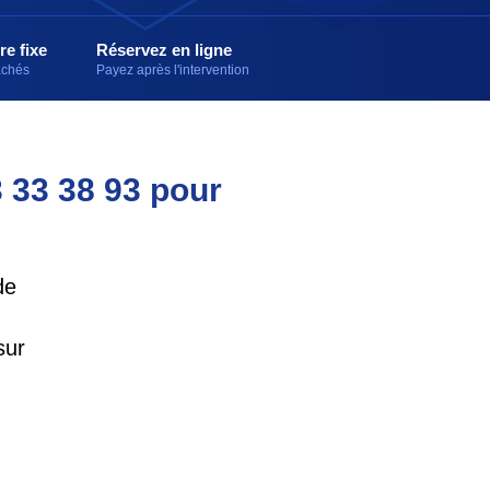
re fixe
Réservez en ligne
cachés
Payez après l'intervention
3 33 38 93 pour
de
sur