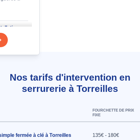
allation
longue à
Nos tarifs d'intervention en
ncée et
serrurerie à Torreilles
asso à
FOURCHETTE DE PRIX
FIXE
ronique
imple fermée à clé à Torreilles
135€ - 180€
 modèle