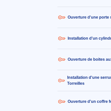
identique à l'existant
320€ TTC
aux alentours de Rue des Aigrette
Ouverture d'une porte s
Torreilles (66440)
le 07/08/2026 à 17:38
Installation d'un cylin
Ouverture de boites aux 
Installation d'une serru
Torreilles
Ouverture d'un coffre fo