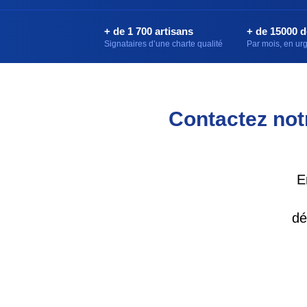
+ de 1 700 artisans
+ de 15000 
Signataires d’une charte qualité
Par mois, en u
Contactez notr
E
dé