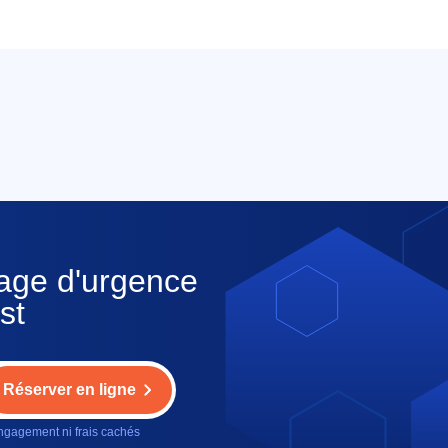
nage d'urgence
st
Réserver en ligne
gagement ni frais cachés