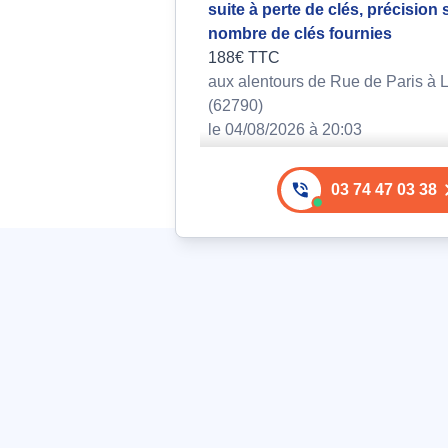
suite à perte de clés, précision 
nombre de clés fournies
188€ TTC
aux alentours de Rue de Paris à L
(62790)
le 04/08/2026 à 20:03
Ouverture de coffre non-réutilis
03 74 47 03 38
à porte claquée
153€ TTC
aux alentours de Rue des Flandre
Leforest (62790)
le 05/08/2026 à 08:28
Renforcement de porte : Install
barre de sécurité et blindage, 
A2P***
335€ TTC
aux alentours de Rue Voltaire à L