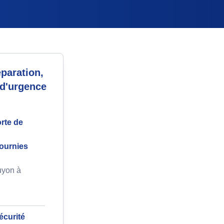
paration,
 d'urgence
rte de
fournies
uyon à
écurité