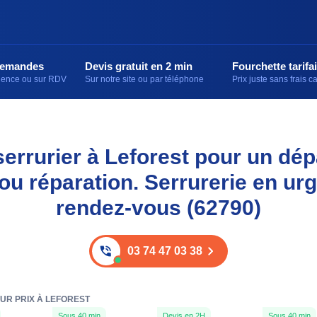
demandes
Devis gratuit en 2 min
Fourchette tarifai
rgence ou sur RDV
Sur notre site ou par téléphone
Prix juste sans frais 
serrurier à Leforest pour un dé
 ou réparation. Serrurerie en ur
rendez-vous (62790)
03 74 47 03 38
UR PRIX À LEFOREST
Sous 40 min
Devis en 2H
Sous 40 min