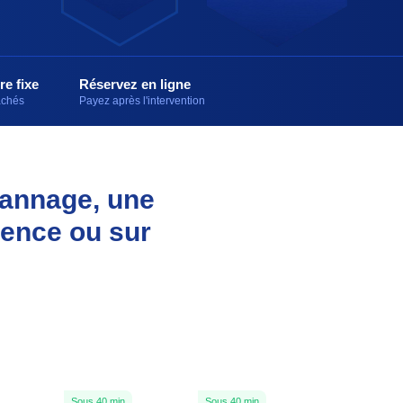
re fixe
Réservez en ligne
cachés
Payez après l'intervention
pannage, une
gence ou sur
Sous 40 min
Sous 40 min