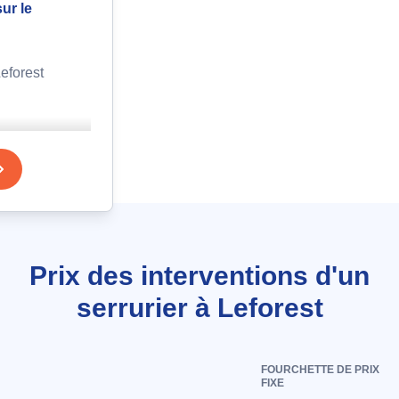
sur le
eforest
able suite
s à
Prix des interventions d'un
serrurier à Leforest
ation de
modèle
FOURCHETTE DE PRIX
FIXE
eforest