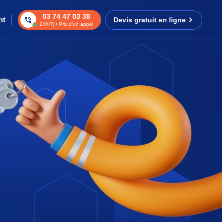
03 74 47 03 38
nt
Devis gratuit en ligne
24h/7j • Prix d’un appel