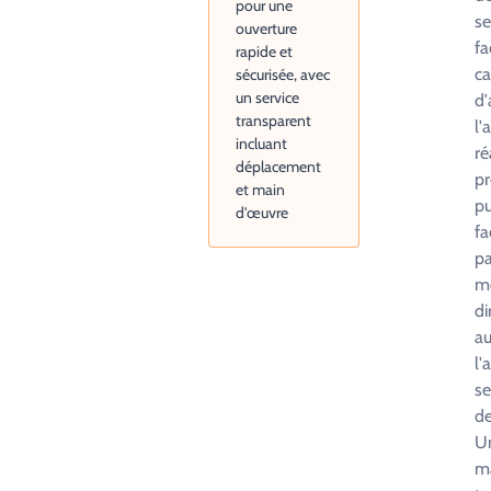
pour une
se
ouverture
fa
rapide et
ca
sécurisée, avec
un service
d'
transparent
l'
incluant
ré
déplacement
pr
et main
pu
d'œuvre
fa
pa
mo
di
au
l'
se
de
U
ma