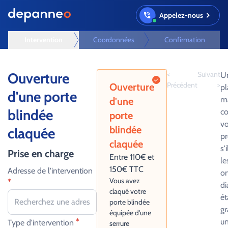
Appelez-nous
Intervention
Coordonnées
Confirmation
Ouverture
<
Suivant
Un
Précédent
>
Ouverture
pl
d'une porte
m
d'une
blindée
co
porte
vo
blindée
claquée
pr
claquée
s'
Prise en charge
Entre 110€ et
le
150€ TTC
Adresse de l'intervention
on
Vous avez
*
di
claqué votre
ét
porte blindée
gr
équipée d'une
*
u
Type d'intervention
serrure