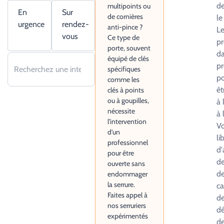
de
multipoints ou
En
Sur
de cornières
le
urgence
rendez-
anti-pince ?
Le
vous
Ce type de
pr
porte, souvent
da
équipé de clés
pr
spécifiques
po
comme les
êt
clés à points
ou à goupilles,
à 
nécessite
à 
l'intervention
Vo
d'un
li
professionnel
d'
pour être
de
ouverte sans
de
endommager
la serrure.
ca
Faites appel à
de
nos serruriers
d
expérimentés
d